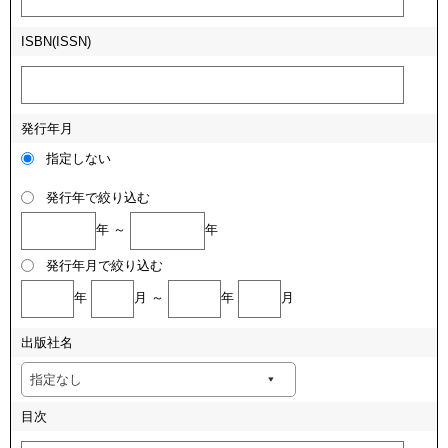
ISBN(ISSN)
発行年月
指定しない
発行年で絞り込む
年 ～
年
発行年月で絞り込む
年
月 ～
年
月
出版社名
目次