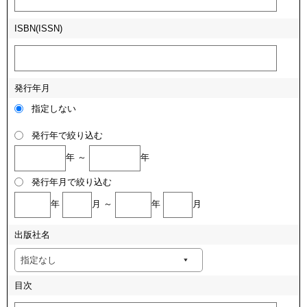
ISBN(ISSN)
発行年月
指定しない
発行年で絞り込む
年 ～
年
発行年月で絞り込む
年
月 ～
年
月
出版社名
目次