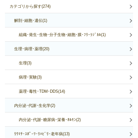
カテゴリから探す(274)
解剖･細胞･遺伝(1)
組織･発生･生物･分子生物･細胞･膜･ﾌﾘｰﾗｼﾞｶﾙ(1)
生理･病理･薬理(20)
生理(3)
病理･実験(3)
薬理･毒性･TDM･DDS(14)
内分泌･代謝･生化学(2)
内分泌･代謝･糖尿病･栄養･ﾎﾙﾓﾝ(2)
ﾘｳﾏﾁ･ｽﾎﾟｰﾂ･ﾘﾊﾋﾞﾘ･老年病(13)