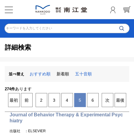
キーワードを入力してください
詳細検索
おすすめ順
新着順
五十音順
並べ替え
あります
274件
最初
前
2
3
4
5
6
次
最後
Journal of Behavior Therapy & Experimental Psyc
hiatry
出版社
：ELSEVIER