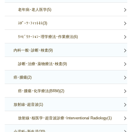
老年病･老人医学(5)
ｽﾎﾟｰﾂ･ﾌｨｯﾄﾈｽ(3)
ﾘﾊﾋﾞﾘﾃｰｼｮﾝ･理学療法･作業療法(6)
内科一般･診断･検査(9)
診断･治療･薬物療法･検査(9)
癌･腫瘍(2)
癌･腫瘍･化学療法(BRM)(2)
放射線･超音波(1)
放射線･核医学･超音波診療･Interventional Radiology(1)
小児科･新生児(20)