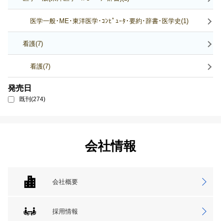
医学一般･ME･東洋医学･ｺﾝﾋﾟｭｰﾀ･要約･辞書･医学史(1)
看護(7)
看護(7)
発売日
既刊(274)
会社情報
会社概要
採用情報