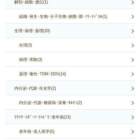
解剖･細胞･遺伝(1)
組織･発生･生物･分子生物･細胞･膜･ﾌﾘｰﾗｼﾞｶﾙ(1)
生理･病理･薬理(20)
生理(3)
病理･実験(3)
薬理･毒性･TDM･DDS(14)
内分泌･代謝･生化学(2)
内分泌･代謝･糖尿病･栄養･ﾎﾙﾓﾝ(2)
ﾘｳﾏﾁ･ｽﾎﾟｰﾂ･ﾘﾊﾋﾞﾘ･老年病(13)
老年病･老人医学(5)