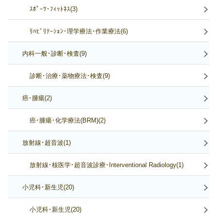
ｽﾎﾟｰﾂ･ﾌｨｯﾄﾈｽ(3)
ﾘﾊﾋﾞﾘﾃｰｼｮﾝ･理学療法･作業療法(6)
内科一般･診断･検査(9)
診断･治療･薬物療法･検査(9)
癌･腫瘍(2)
癌･腫瘍･化学療法(BRM)(2)
放射線･超音波(1)
放射線･核医学･超音波診療･Interventional Radiology(1)
小児科･新生児(20)
小児科･新生児(20)