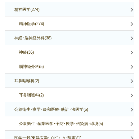
精神医学(274)
精神医学(274)
神経･脳神経外科(38)
神経(36)
脳神経外科(5)
耳鼻咽喉科(2)
耳鼻咽喉科(2)
公衆衛生･疫学･緩和医療･統計･法医学(5)
公衆衛生･産業医学･予防･疫学･伝染病･環境(5)
医学一般(東洋医学･ｺﾝﾋﾟｭｰﾀ･辞書)(1)