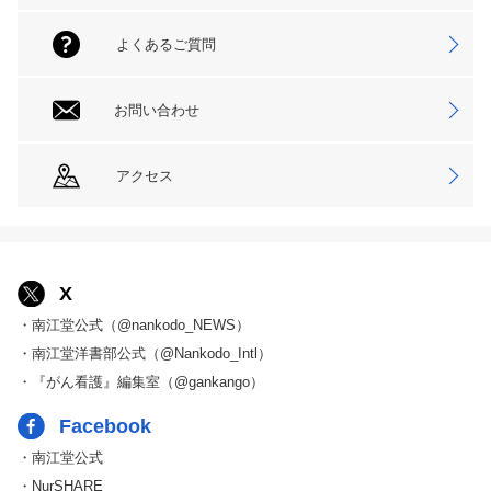
よくあるご質問
お問い合わせ
アクセス
X
・南江堂公式（@nankodo_NEWS）
・南江堂洋書部公式（@Nankodo_Intl）
・『がん看護』編集室（@gankango）
Facebook
・南江堂公式
・NurSHARE