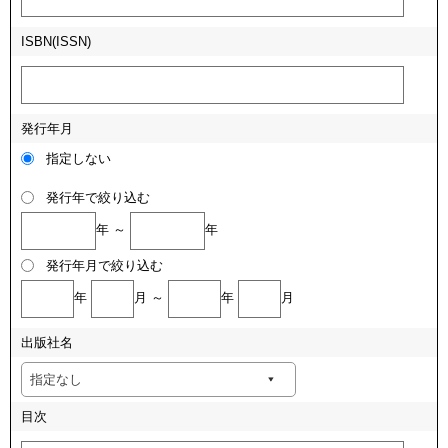
ISBN(ISSN)
発行年月
指定しない
発行年で絞り込む
年 ～
年
発行年月で絞り込む
年
月 ～
年
月
出版社名
目次