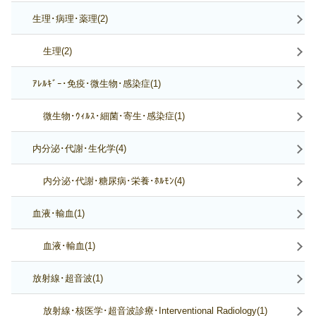
生理･病理･薬理(2)
生理(2)
ｱﾚﾙｷﾞｰ･免疫･微生物･感染症(1)
微生物･ｳｨﾙｽ･細菌･寄生･感染症(1)
内分泌･代謝･生化学(4)
内分泌･代謝･糖尿病･栄養･ﾎﾙﾓﾝ(4)
血液･輸血(1)
血液･輸血(1)
放射線･超音波(1)
放射線･核医学･超音波診療･Interventional Radiology(1)