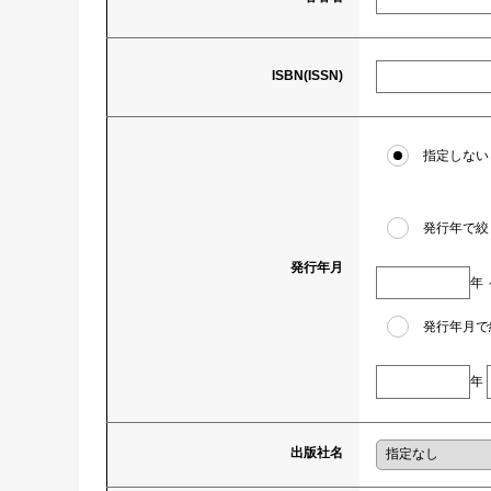
ISBN(ISSN)
指定しない
発行年で絞
発行年月
年
発行年月で
年
出版社名