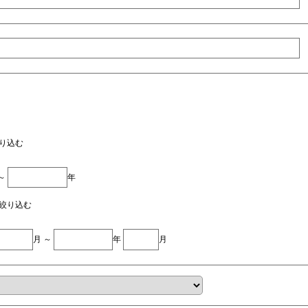
り込む
 ～
年
絞り込む
月 ～
年
月