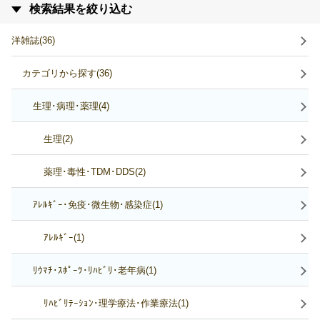
検索結果を絞り込む
洋雑誌(36)
カテゴリから探す(36)
生理･病理･薬理(4)
生理(2)
薬理･毒性･TDM･DDS(2)
ｱﾚﾙｷﾞｰ･免疫･微生物･感染症(1)
ｱﾚﾙｷﾞｰ(1)
ﾘｳﾏﾁ･ｽﾎﾟｰﾂ･ﾘﾊﾋﾞﾘ･老年病(1)
ﾘﾊﾋﾞﾘﾃｰｼｮﾝ･理学療法･作業療法(1)