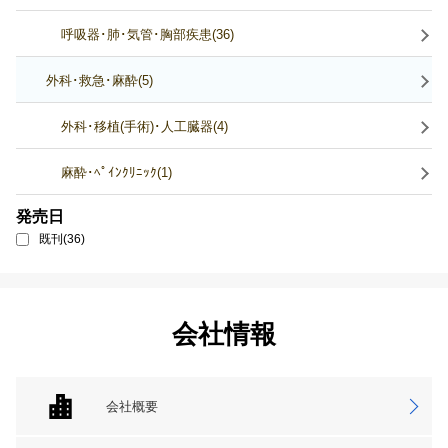
呼吸器･肺･気管･胸部疾患(36)
外科･救急･麻酔(5)
外科･移植(手術)･人工臓器(4)
麻酔･ﾍﾟｲﾝｸﾘﾆｯｸ(1)
発売日
既刊(36)
会社情報
会社概要