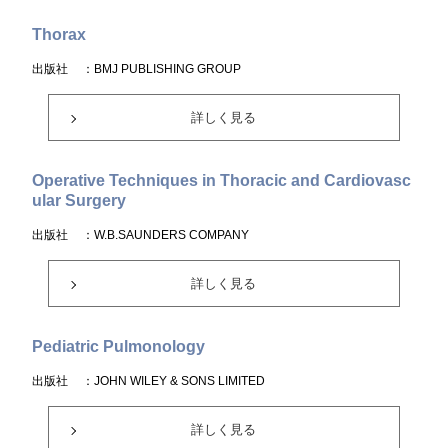
Thorax
出版社
：BMJ PUBLISHING GROUP
詳しく見る
Operative Techniques in Thoracic and Cardiovasc
ular Surgery
出版社
：W.B.SAUNDERS COMPANY
詳しく見る
Pediatric Pulmonology
出版社
：JOHN WILEY & SONS LIMITED
詳しく見る