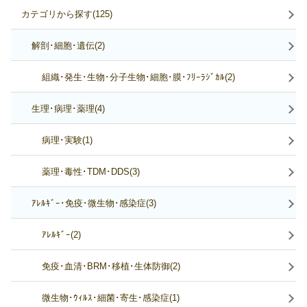
カテゴリから探す(125)
解剖･細胞･遺伝(2)
組織･発生･生物･分子生物･細胞･膜･ﾌﾘｰﾗｼﾞｶﾙ(2)
生理･病理･薬理(4)
病理･実験(1)
薬理･毒性･TDM･DDS(3)
ｱﾚﾙｷﾞｰ･免疫･微生物･感染症(3)
ｱﾚﾙｷﾞｰ(2)
免疫･血清･BRM･移植･生体防御(2)
微生物･ｳｨﾙｽ･細菌･寄生･感染症(1)