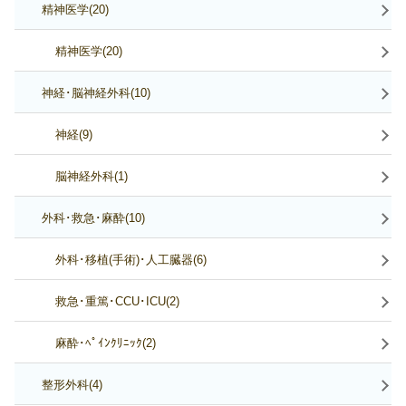
精神医学(20)
精神医学(20)
神経･脳神経外科(10)
神経(9)
脳神経外科(1)
外科･救急･麻酔(10)
外科･移植(手術)･人工臓器(6)
救急･重篤･CCU･ICU(2)
麻酔･ﾍﾟｲﾝｸﾘﾆｯｸ(2)
整形外科(4)