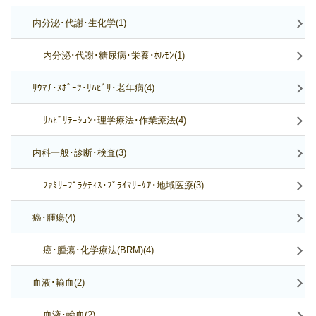
内分泌･代謝･生化学(1)
内分泌･代謝･糖尿病･栄養･ﾎﾙﾓﾝ(1)
ﾘｳﾏﾁ･ｽﾎﾟｰﾂ･ﾘﾊﾋﾞﾘ･老年病(4)
ﾘﾊﾋﾞﾘﾃｰｼｮﾝ･理学療法･作業療法(4)
内科一般･診断･検査(3)
ﾌｧﾐﾘｰﾌﾟﾗｸﾃｨｽ･ﾌﾟﾗｲﾏﾘｰｹｱ･地域医療(3)
癌･腫瘍(4)
癌･腫瘍･化学療法(BRM)(4)
血液･輸血(2)
血液･輸血(2)