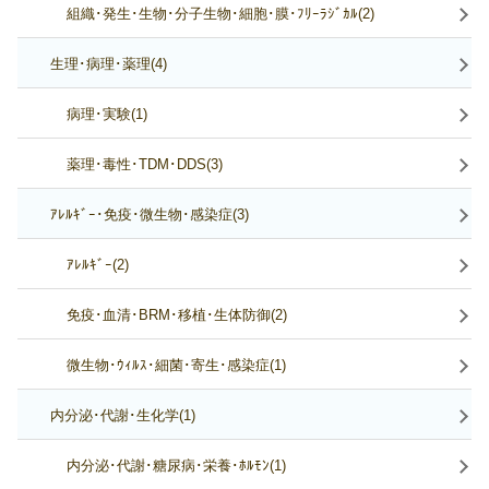
組織･発生･生物･分子生物･細胞･膜･ﾌﾘｰﾗｼﾞｶﾙ(2)
生理･病理･薬理(4)
病理･実験(1)
薬理･毒性･TDM･DDS(3)
ｱﾚﾙｷﾞｰ･免疫･微生物･感染症(3)
ｱﾚﾙｷﾞｰ(2)
免疫･血清･BRM･移植･生体防御(2)
微生物･ｳｨﾙｽ･細菌･寄生･感染症(1)
内分泌･代謝･生化学(1)
内分泌･代謝･糖尿病･栄養･ﾎﾙﾓﾝ(1)