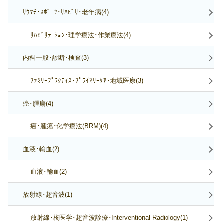
ﾘｳﾏﾁ･ｽﾎﾟｰﾂ･ﾘﾊﾋﾞﾘ･老年病(4)
ﾘﾊﾋﾞﾘﾃｰｼｮﾝ･理学療法･作業療法(4)
内科一般･診断･検査(3)
ﾌｧﾐﾘｰﾌﾟﾗｸﾃｨｽ･ﾌﾟﾗｲﾏﾘｰｹｱ･地域医療(3)
癌･腫瘍(4)
癌･腫瘍･化学療法(BRM)(4)
血液･輸血(2)
血液･輸血(2)
放射線･超音波(1)
放射線･核医学･超音波診療･Interventional Radiology(1)