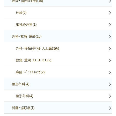
神経･脳神経外科(10)
神経(9)
脳神経外科(1)
外科･救急･麻酔(10)
外科･移植(手術)･人工臓器(6)
救急･重篤･CCU･ICU(2)
麻酔･ﾍﾟｲﾝｸﾘﾆｯｸ(2)
整形外科(4)
整形外科(4)
腎臓･泌尿器(1)