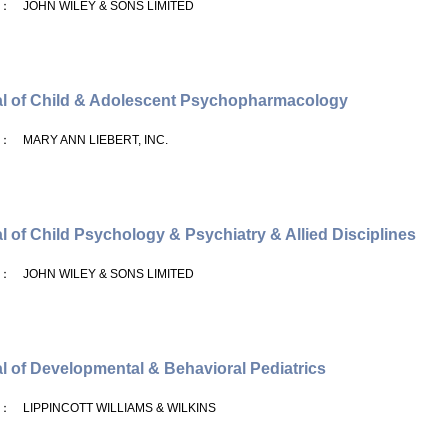
： JOHN WILEY & SONS LIMITED
l of Child & Adolescent Psychopharmacology
： MARY ANN LIEBERT, INC.
l of Child Psychology & Psychiatry & Allied Disciplines
： JOHN WILEY & SONS LIMITED
l of Developmental & Behavioral Pediatrics
： LIPPINCOTT WILLIAMS & WILKINS