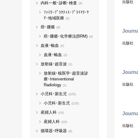
出版社
内科一般･診断･検査
(3)
ﾌｧﾐﾘｰﾌﾟﾗｸﾃｨｽ･ﾌﾟﾗｲﾏﾘｰｹ
ｱ･地域医療
(3)
癌･腫瘍
(4)
Journa
癌･腫瘍･化学療法(BRM)
(4)
出版社
血液･輸血
(2)
血液･輸血
(2)
放射線･超音波
(1)
Journa
放射線･核医学･超音波診
療･Interventional
出版社
Radiology
(1)
小児科･新生児
(125)
小児科･新生児
(125)
産婦人科
Journa
(10)
産婦人科
(10)
出版社
循環器･呼吸器
(4)