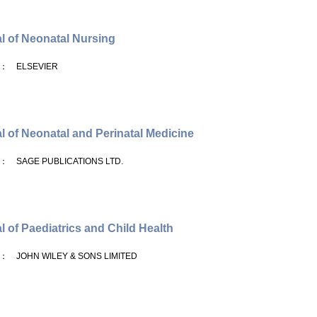
l of Neonatal Nursing
： ELSEVIER
l of Neonatal and Perinatal Medicine
： SAGE PUBLICATIONS LTD.
l of Paediatrics and Child Health
： JOHN WILEY & SONS LIMITED