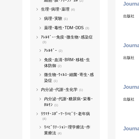
細胞･膜･ﾌﾘｰﾗｼﾞｶﾙ
(2)
Journa
生理･病理･薬理
(4)
出版社
病理･実験
(1)
薬理･毒性･TDM･DDS
(3)
ｱﾚﾙｷﾞｰ･免疫･微生物･感染症
(3)
Journa
ｱﾚﾙｷﾞｰ
(2)
出版社
免疫･血清･BRM･移植･生
体防御
(2)
微生物･ｳｨﾙｽ･細菌･寄生･感
染症
(1)
Journa
内分泌･代謝･生化学
(1)
内分泌･代謝･糖尿病･栄養･
出版社
ﾎﾙﾓﾝ
(1)
ﾘｳﾏﾁ･ｽﾎﾟｰﾂ･ﾘﾊﾋﾞﾘ･老年病
(4)
ﾘﾊﾋﾞﾘﾃｰｼｮﾝ･理学療法･作
Journa
業療法
(4)