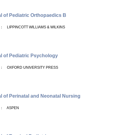
l of Pediatric Orthopaedics B
： LIPPINCOTT WILLIAMS & WILKINS
l of Pediatric Psychology
： OXFORD UNIVERSITY PRESS
l of Perinatal and Neonatal Nursing
： ASPEN