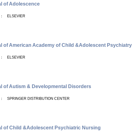
l of Adolescence
： ELSEVIER
l of American Academy of Child &Adolescent Psychiatry
： ELSEVIER
l of Autism & Developmental Disorders
： SPRINGER DISTRIBUTION CENTER
l of Child &Adolescent Psychiatric Nursing