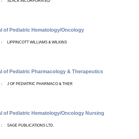
： SLACK INCORPORATED
l of Pediatric Hematology/Oncology
： LIPPINCOTT WILLIAMS & WILKINS
l of Pediatric Pharmacology & Therapeutics
： J OF PEDIATRIC PHARMACO & THER
l of Pediatric Hematology/Oncology Nursing
： SAGE PUBLICATIONS LTD.