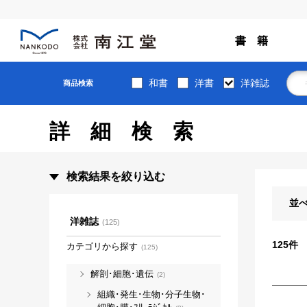
書 籍
和書
洋書
洋雑誌
商品検索
詳細検索
検索結果を絞り込む
並
洋雑誌
(125)
125
件
カテゴリから探す
(125)
解剖･細胞･遺伝
(2)
組織･発生･生物･分子生物･