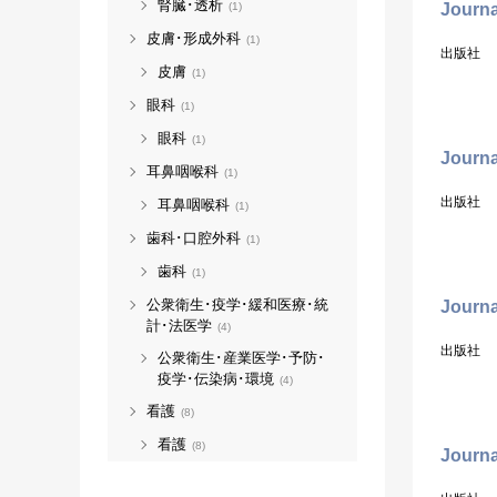
腎臓･透析
Journa
(1)
皮膚･形成外科
(1)
出版社
皮膚
(1)
眼科
(1)
眼科
(1)
Journa
耳鼻咽喉科
(1)
出版社
耳鼻咽喉科
(1)
歯科･口腔外科
(1)
歯科
(1)
公衆衛生･疫学･緩和医療･統
Journa
計･法医学
(4)
出版社
公衆衛生･産業医学･予防･
疫学･伝染病･環境
(4)
看護
(8)
看護
(8)
Journa