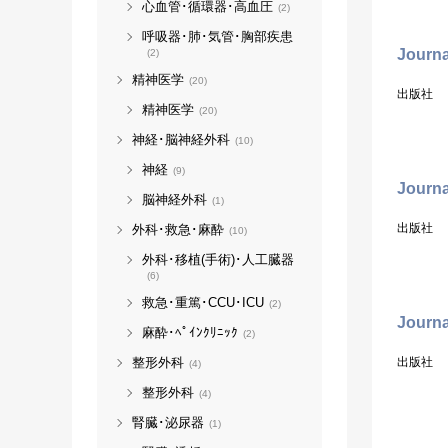
心血管･循環器･高血圧
(2)
呼吸器･肺･気管･胸部疾患
Journa
(2)
精神医学
(20)
出版社
精神医学
(20)
神経･脳神経外科
(10)
神経
(9)
Journa
脳神経外科
(1)
出版社
外科･救急･麻酔
(10)
外科･移植(手術)･人工臓器
(6)
救急･重篤･CCU･ICU
(2)
Journa
麻酔･ﾍﾟｲﾝｸﾘﾆｯｸ
(2)
出版社
整形外科
(4)
整形外科
(4)
腎臓･泌尿器
(1)