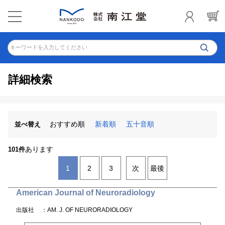
キーワードを入力してください
詳細検索
おすすめ順
新着順
五十音順
並べ替え
あります
101件
1
2
3
次
最後
American Journal of Neuroradiology
出版社
：AM. J. OF NEURORADIOLOGY