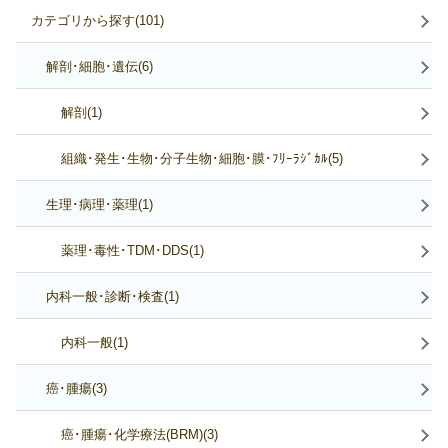
カテゴリから探す(101)
解剖･細胞･遺伝(6)
解剖(1)
組織･発生･生物･分子生物･細胞･膜･ﾌﾘｰﾗｼﾞｶﾙ(5)
生理･病理･薬理(1)
薬理･毒性･TDM･DDS(1)
内科一般･診断･検査(1)
内科一般(1)
癌･腫瘍(3)
癌･腫瘍･化学療法(BRM)(3)