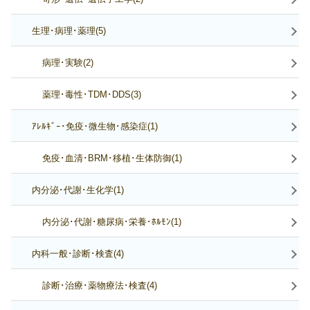
生理･病理･薬理(5)
病理･実験(2)
薬理･毒性･TDM･DDS(3)
ｱﾚﾙｷﾞｰ･免疫･微生物･感染症(1)
免疫･血清･BRM･移植･生体防御(1)
内分泌･代謝･生化学(1)
内分泌･代謝･糖尿病･栄養･ﾎﾙﾓﾝ(1)
内科一般･診断･検査(4)
診断･治療･薬物療法･検査(4)