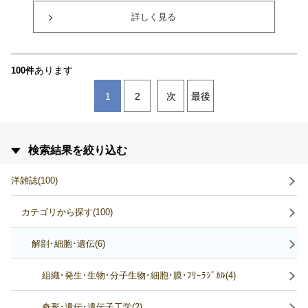
詳しく見る
あります
100件
1
2
次
最後
検索結果を絞り込む
洋雑誌(100)
カテゴリから探す(100)
解剖･細胞･遺伝(6)
組織･発生･生物･分子生物･細胞･膜･ﾌﾘｰﾗｼﾞｶﾙ(4)
奇形･遺伝･遺伝子工学(2)