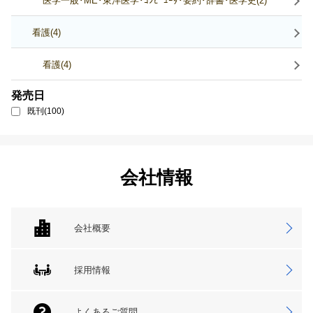
医学一般･ME･東洋医学･ｺﾝﾋﾟｭｰﾀ･要約･辞書･医学史(2)
看護(4)
看護(4)
発売日
既刊(100)
会社情報
会社概要
採用情報
よくあるご質問