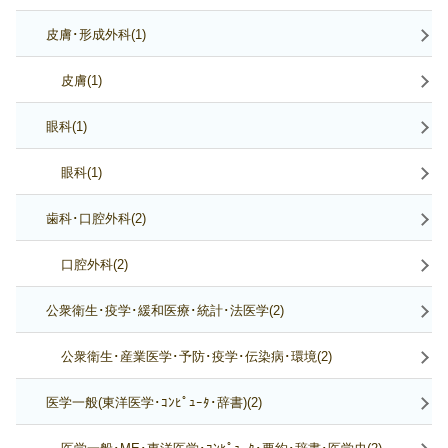
皮膚･形成外科(1)
皮膚(1)
眼科(1)
眼科(1)
歯科･口腔外科(2)
口腔外科(2)
公衆衛生･疫学･緩和医療･統計･法医学(2)
公衆衛生･産業医学･予防･疫学･伝染病･環境(2)
医学一般(東洋医学･ｺﾝﾋﾟｭｰﾀ･辞書)(2)