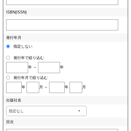
ISBN(ISSN)
発行年月
指定しない
発行年で絞り込む
年 ～
年
発行年月で絞り込む
年
月 ～
年
月
出版社名
目次