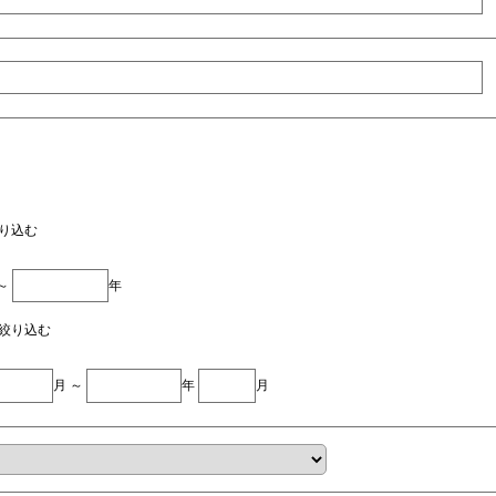
り込む
 ～
年
絞り込む
月 ～
年
月