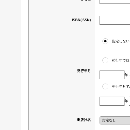
ISBN(ISSN)
指定しない
発行年で絞
発行年月
年
発行年月で
年
出版社名