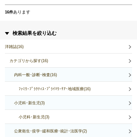
あります
16件
検索結果を絞り込む
洋雑誌(16)
カテゴリから探す(16)
内科一般･診断･検査(16)
ﾌｧﾐﾘｰﾌﾟﾗｸﾃｨｽ･ﾌﾟﾗｲﾏﾘｰｹｱ･地域医療(16)
小児科･新生児(3)
小児科･新生児(3)
公衆衛生･疫学･緩和医療･統計･法医学(2)