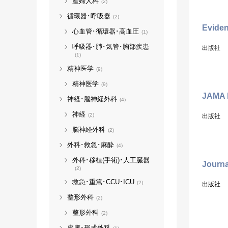
産婦人科
(2)
循環器･呼吸器
(2)
Evide
心血管･循環器･高血圧
(1)
呼吸器･肺･気管･胸部疾患
出版社
(1)
精神医学
(9)
精神医学
(9)
JAMA I
神経･脳神経外科
(4)
神経
(2)
出版社
脳神経外科
(2)
外科･救急･麻酔
(4)
外科･移植(手術)･人工臓器
Journa
(2)
救急･重篤･CCU･ICU
(2)
出版社
整形外科
(2)
整形外科
(2)
皮膚･形成外科