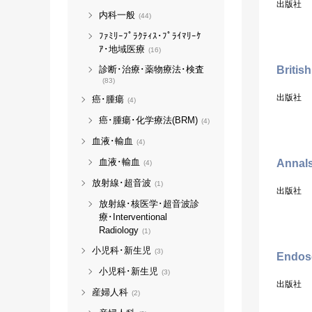
出版社
内科一般
(44)
ﾌｧﾐﾘｰﾌﾟﾗｸﾃｨｽ･ﾌﾟﾗｲﾏﾘｰｹ
ｱ･地域医療
(16)
診断･治療･薬物療法･検査
Britis
(83)
出版社
癌･腫瘍
(4)
癌･腫瘍･化学療法(BRM)
(4)
血液･輸血
(4)
血液･輸血
Annals
(4)
放射線･超音波
(1)
出版社
放射線･核医学･超音波診
療･Interventional
Radiology
(1)
小児科･新生児
(3)
Endos
小児科･新生児
(3)
出版社
産婦人科
(2)