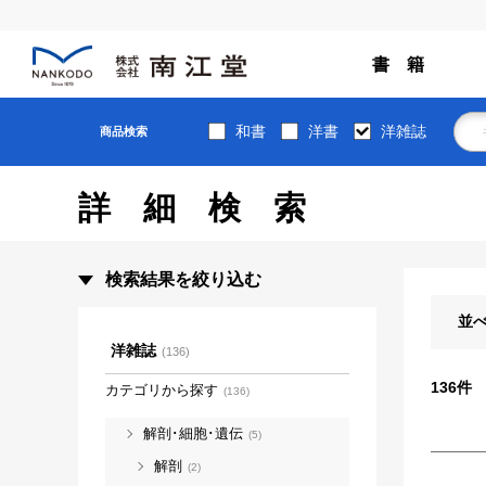
書 籍
和書
洋書
洋雑誌
商品検索
詳細検索
検索結果を絞り込む
並
洋雑誌
(136)
136
件
カテゴリから探す
(136)
解剖･細胞･遺伝
(5)
解剖
(2)