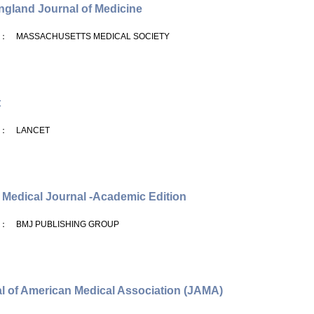
gland Journal of Medicine
： MASSACHUSETTS MEDICAL SOCIETY
t
： LANCET
h Medical Journal -Academic Edition
： BMJ PUBLISHING GROUP
l of American Medical Association (JAMA)