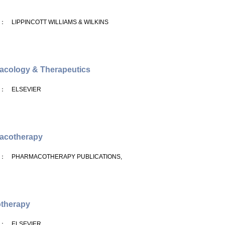
： LIPPINCOTT WILLIAMS & WILKINS
acology & Therapeutics
： ELSEVIER
acotherapy
： PHARMACOTHERAPY PUBLICATIONS,
otherapy
： ELSEVIER