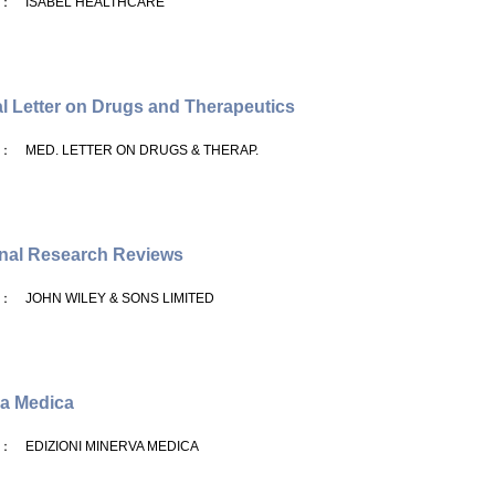
： ISABEL HEALTHCARE
l Letter on Drugs and Therapeutics
： MED. LETTER ON DRUGS & THERAP.
nal Research Reviews
： JOHN WILEY & SONS LIMITED
a Medica
： EDIZIONI MINERVA MEDICA