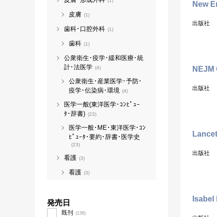
(1)
New En
皮膚
(1)
出版社
歯科･口腔外科
(1)
歯科
(1)
公衆衛生･疫学･緩和医療･統
計･法医学
(4)
NEJM C
公衆衛生･産業医学･予防･
出版社
疫学･伝染病･環境
(4)
医学一般(東洋医学･ｺﾝﾋﾟｭｰ
ﾀ･辞書)
(23)
医学一般･ME･東洋医学･ｺﾝ
Lance
ﾋﾟｭｰﾀ･要約･辞書･医学史
(23)
出版社
看護
(3)
看護
(3)
Isabel
発売日
既刊
(136)