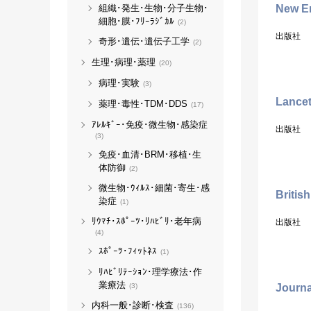
組織･発生･生物･分子生物･
New En
細胞･膜･ﾌﾘｰﾗｼﾞｶﾙ
(2)
出版社
奇形･遺伝･遺伝子工学
(2)
生理･病理･薬理
(20)
病理･実験
(3)
Lance
薬理･毒性･TDM･DDS
(17)
ｱﾚﾙｷﾞｰ･免疫･微生物･感染症
出版社
(3)
免疫･血清･BRM･移植･生
体防御
(2)
微生物･ｳｨﾙｽ･細菌･寄生･感
Britis
染症
(1)
ﾘｳﾏﾁ･ｽﾎﾟｰﾂ･ﾘﾊﾋﾞﾘ･老年病
出版社
(4)
ｽﾎﾟｰﾂ･ﾌｨｯﾄﾈｽ
(1)
ﾘﾊﾋﾞﾘﾃｰｼｮﾝ･理学療法･作
業療法
(3)
Journa
内科一般･診断･検査
(136)