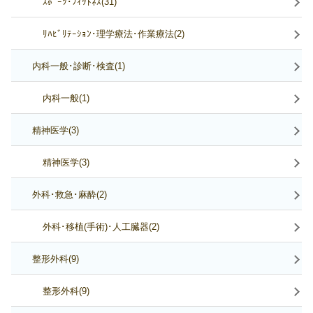
ｽﾎﾟｰﾂ･ﾌｨｯﾄﾈｽ(31)
ﾘﾊﾋﾞﾘﾃｰｼｮﾝ･理学療法･作業療法(2)
内科一般･診断･検査(1)
内科一般(1)
精神医学(3)
精神医学(3)
外科･救急･麻酔(2)
外科･移植(手術)･人工臓器(2)
整形外科(9)
整形外科(9)