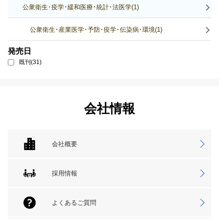
公衆衛生･疫学･緩和医療･統計･法医学(1)
公衆衛生･産業医学･予防･疫学･伝染病･環境(1)
発売日
既刊(31)
会社情報
会社概要
採用情報
よくあるご質問