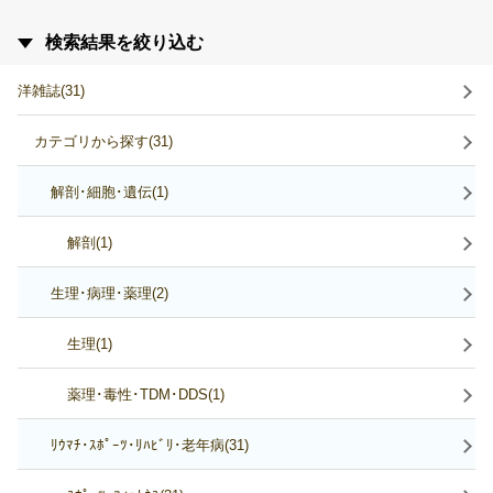
検索結果を絞り込む
洋雑誌(31)
カテゴリから探す(31)
解剖･細胞･遺伝(1)
解剖(1)
生理･病理･薬理(2)
生理(1)
薬理･毒性･TDM･DDS(1)
ﾘｳﾏﾁ･ｽﾎﾟｰﾂ･ﾘﾊﾋﾞﾘ･老年病(31)