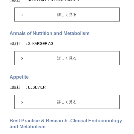
出版社
：JOHN WILEY & SONS LIMITED
詳しく見る
Annals of Nutrition and Metabolism
出版社
：S. KARGER AG
詳しく見る
Appetite
出版社
：ELSEVIER
詳しく見る
Best Practice & Research -Clinical Endocrinology
and Metabolism