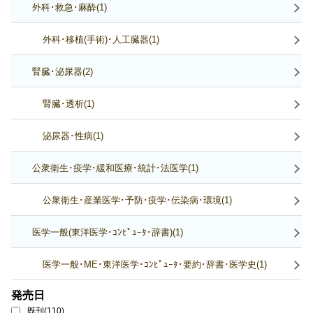
外科･救急･麻酔(1)
外科･移植(手術)･人工臓器(1)
腎臓･泌尿器(2)
腎臓･透析(1)
泌尿器･性病(1)
公衆衛生･疫学･緩和医療･統計･法医学(1)
公衆衛生･産業医学･予防･疫学･伝染病･環境(1)
医学一般(東洋医学･ｺﾝﾋﾟｭｰﾀ･辞書)(1)
医学一般･ME･東洋医学･ｺﾝﾋﾟｭｰﾀ･要約･辞書･医学史(1)
発売日
既刊(110)