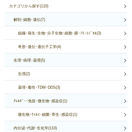
カテゴリから探す(110)
解剖･細胞･遺伝(7)
組織･発生･生物･分子生物･細胞･膜･ﾌﾘｰﾗｼﾞｶﾙ(3)
奇形･遺伝･遺伝子工学(4)
生理･病理･薬理(5)
生理(2)
薬理･毒性･TDM･DDS(3)
ｱﾚﾙｷﾞｰ･免疫･微生物･感染症(1)
微生物･ｳｨﾙｽ･細菌･寄生･感染症(1)
内分泌･代謝･生化学(110)