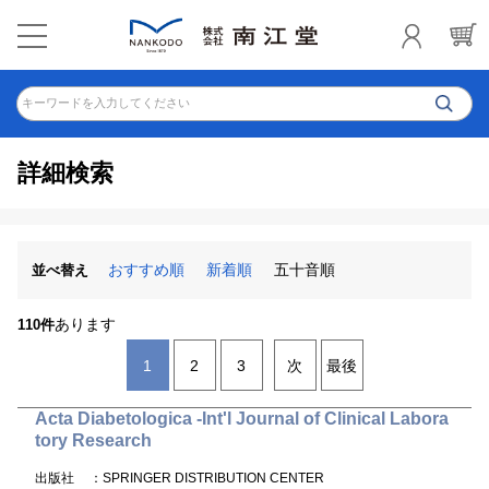
キーワードを入力してください
詳細検索
おすすめ順
新着順
五十音順
並べ替え
あります
110件
1
2
3
次
最後
Acta Diabetologica -Int'l Journal of Clinical Labora
tory Research
出版社
：SPRINGER DISTRIBUTION CENTER