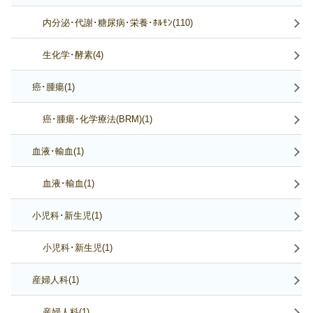
内分泌･代謝･糖尿病･栄養･ﾎﾙﾓﾝ(110)
生化学･酵素(4)
癌･腫瘍(1)
癌･腫瘍･化学療法(BRM)(1)
血液･輸血(1)
血液･輸血(1)
小児科･新生児(1)
小児科･新生児(1)
産婦人科(1)
産婦人科(1)