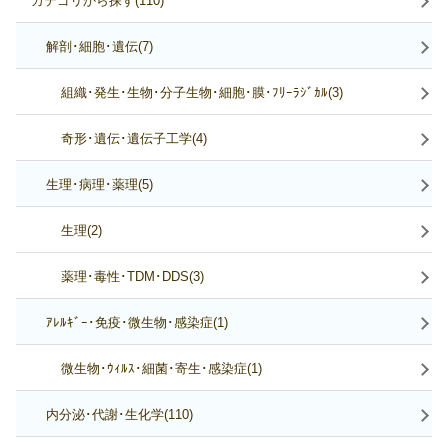
カテゴリから探す(110)
解剖･細胞･遺伝(7)
組織･発生･生物･分子生物･細胞･膜･ﾌﾘｰﾗｼﾞｶﾙ(3)
奇形･遺伝･遺伝子工学(4)
生理･病理･薬理(5)
生理(2)
薬理･毒性･TDM･DDS(3)
ｱﾚﾙｷﾞｰ･免疫･微生物･感染症(1)
微生物･ｳｨﾙｽ･細菌･寄生･感染症(1)
内分泌･代謝･生化学(110)