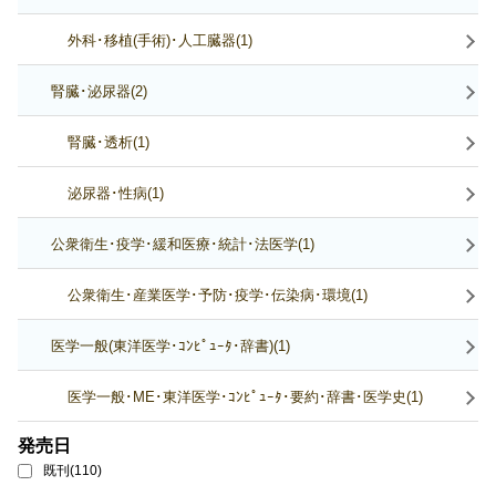
外科･移植(手術)･人工臓器(1)
腎臓･泌尿器(2)
腎臓･透析(1)
泌尿器･性病(1)
公衆衛生･疫学･緩和医療･統計･法医学(1)
公衆衛生･産業医学･予防･疫学･伝染病･環境(1)
医学一般(東洋医学･ｺﾝﾋﾟｭｰﾀ･辞書)(1)
医学一般･ME･東洋医学･ｺﾝﾋﾟｭｰﾀ･要約･辞書･医学史(1)
発売日
既刊(110)