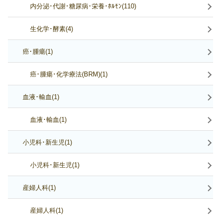
内分泌･代謝･糖尿病･栄養･ﾎﾙﾓﾝ(110)
生化学･酵素(4)
癌･腫瘍(1)
癌･腫瘍･化学療法(BRM)(1)
血液･輸血(1)
血液･輸血(1)
小児科･新生児(1)
小児科･新生児(1)
産婦人科(1)
産婦人科(1)