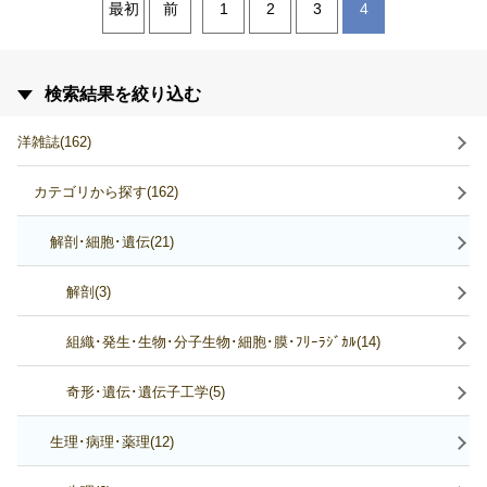
最初
前
1
2
3
4
検索結果を絞り込む
洋雑誌(162)
カテゴリから探す(162)
解剖･細胞･遺伝(21)
解剖(3)
組織･発生･生物･分子生物･細胞･膜･ﾌﾘｰﾗｼﾞｶﾙ(14)
奇形･遺伝･遺伝子工学(5)
生理･病理･薬理(12)