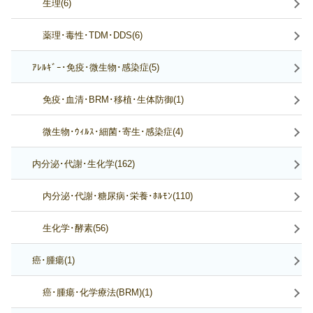
生理(6)
薬理･毒性･TDM･DDS(6)
ｱﾚﾙｷﾞｰ･免疫･微生物･感染症(5)
免疫･血清･BRM･移植･生体防御(1)
微生物･ｳｨﾙｽ･細菌･寄生･感染症(4)
内分泌･代謝･生化学(162)
内分泌･代謝･糖尿病･栄養･ﾎﾙﾓﾝ(110)
生化学･酵素(56)
癌･腫瘍(1)
癌･腫瘍･化学療法(BRM)(1)