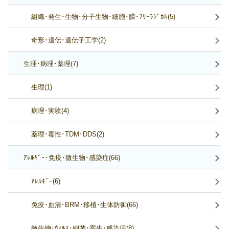
組織･発生･生物･分子生物･細胞･膜･ﾌﾘｰﾗｼﾞｶﾙ(5)
奇形･遺伝･遺伝子工学(2)
生理･病理･薬理(7)
生理(1)
病理･実験(4)
薬理･毒性･TDM･DDS(2)
ｱﾚﾙｷﾞｰ･免疫･微生物･感染症(66)
ｱﾚﾙｷﾞｰ(6)
免疫･血清･BRM･移植･生体防御(66)
微生物･ｳｨﾙｽ･細菌･寄生･感染症(8)