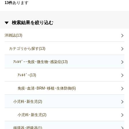
あります
13件
検索結果を絞り込む
洋雑誌(13)
カテゴリから探す(13)
ｱﾚﾙｷﾞｰ･免疫･微生物･感染症(13)
ｱﾚﾙｷﾞｰ(13)
免疫･血清･BRM･移植･生体防御(6)
小児科･新生児(2)
小児科･新生児(2)
循環器･呼吸器(1)