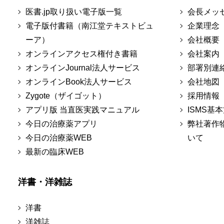
医書.jp取り扱い電子版一覧
会長メッ
電子版付書籍（南江堂テキストビュ
企業理念
ーア）
会社概要
オンラインアクセス権付き書籍
会社案内
オンラインJournal法人サービス
部署別連
オンラインBook法人サービス
会社地図
Zygote（ザイゴット）
採用情報
アプリ版 当直医実践マニュアル
ISMS基
今日の治療薬アプリ
弊社著作
今日の治療薬WEB
いて
最新の臨床WEB
洋書・洋雑誌
洋書
洋雑誌