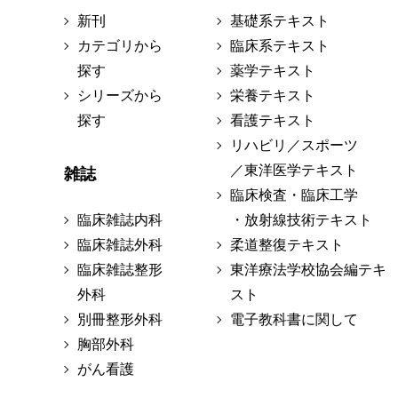
新刊
基礎系テキスト
カテゴリから
臨床系テキスト
探す
薬学テキスト
シリーズから
栄養テキスト
探す
看護テキスト
リハビリ／スポーツ
／東洋医学テキスト
雑誌
臨床検査・臨床工学
臨床雑誌内科
・放射線技術テキスト
臨床雑誌外科
柔道整復テキスト
臨床雑誌整形
東洋療法学校協会編テキ
外科
スト
別冊整形外科
電子教科書に関して
胸部外科
がん看護