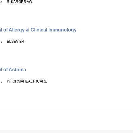
： S. KARGER AG
l of Allergy & Clinical Immunology
： ELSEVIER
l of Asthma
： INFORMAHEALTHCARE