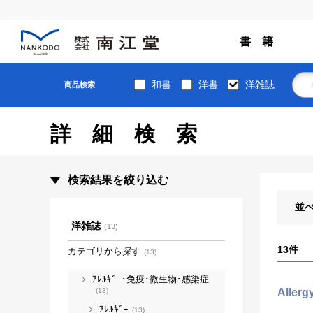
書 籍
和書
洋書
洋雑誌
商品検索
詳細検索
検索結果を絞り込む
並
洋雑誌
(13)
13
件
カテゴリから探す
(13)
ｱﾚﾙｷﾞｰ･免疫･微生物･感染症
(13)
Allerg
ｱﾚﾙｷﾞｰ
(13)