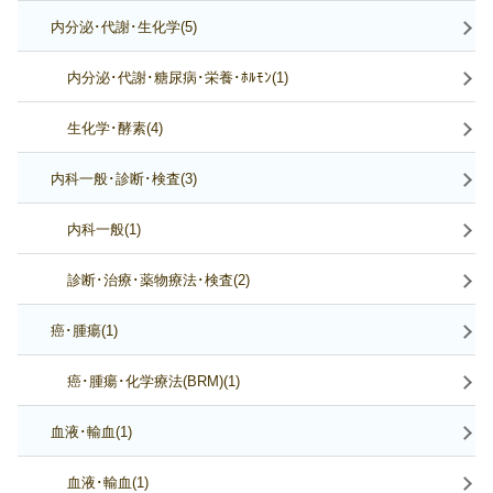
内分泌･代謝･生化学(5)
内分泌･代謝･糖尿病･栄養･ﾎﾙﾓﾝ(1)
生化学･酵素(4)
内科一般･診断･検査(3)
内科一般(1)
診断･治療･薬物療法･検査(2)
癌･腫瘍(1)
癌･腫瘍･化学療法(BRM)(1)
血液･輸血(1)
血液･輸血(1)