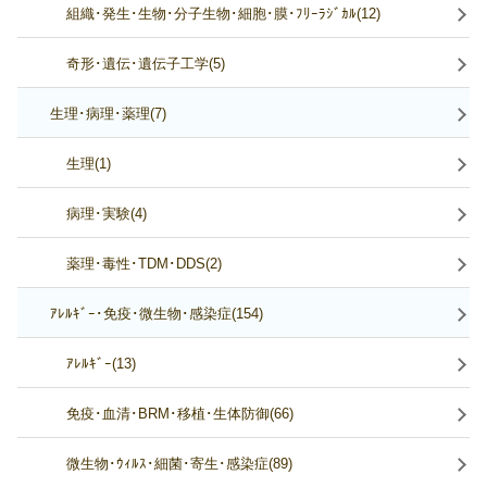
組織･発生･生物･分子生物･細胞･膜･ﾌﾘｰﾗｼﾞｶﾙ(12)
奇形･遺伝･遺伝子工学(5)
生理･病理･薬理(7)
生理(1)
病理･実験(4)
薬理･毒性･TDM･DDS(2)
ｱﾚﾙｷﾞｰ･免疫･微生物･感染症(154)
ｱﾚﾙｷﾞｰ(13)
免疫･血清･BRM･移植･生体防御(66)
微生物･ｳｨﾙｽ･細菌･寄生･感染症(89)