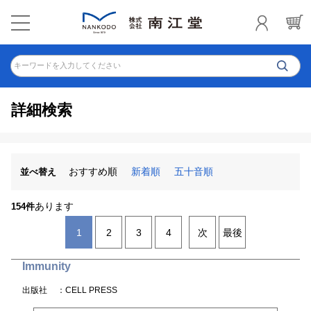
キーワードを入力してください
詳細検索
おすすめ順
新着順
五十音順
並べ替え
あります
154件
1
2
3
4
次
最後
Immunity
出版社
：CELL PRESS