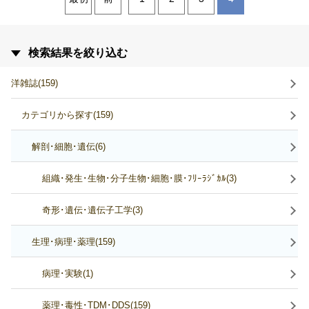
検索結果を絞り込む
洋雑誌(159)
カテゴリから探す(159)
解剖･細胞･遺伝(6)
組織･発生･生物･分子生物･細胞･膜･ﾌﾘｰﾗｼﾞｶﾙ(3)
奇形･遺伝･遺伝子工学(3)
生理･病理･薬理(159)
病理･実験(1)
薬理･毒性･TDM･DDS(159)