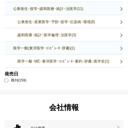
公衆衛生･疫学･緩和医療･統計･法医学(11)
公衆衛生･産業医学･予防･疫学･伝染病･環境(8)
緩和医療･統計･医学倫理･法医学(3)
医学一般(東洋医学･ｺﾝﾋﾟｭｰﾀ･辞書)(1)
医学一般･ME･東洋医学･ｺﾝﾋﾟｭｰﾀ･要約･辞書･医学史(1)
発売日
既刊(159)
会社情報