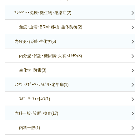
ｱﾚﾙｷﾞｰ･免疫･微生物･感染症(2)
免疫･血清･BRM･移植･生体防御(2)
内分泌･代謝･生化学(6)
内分泌･代謝･糖尿病･栄養･ﾎﾙﾓﾝ(3)
生化学･酵素(3)
ﾘｳﾏﾁ･ｽﾎﾟｰﾂ･ﾘﾊﾋﾞﾘ･老年病(1)
ｽﾎﾟｰﾂ･ﾌｨｯﾄﾈｽ(1)
内科一般･診断･検査(17)
内科一般(1)