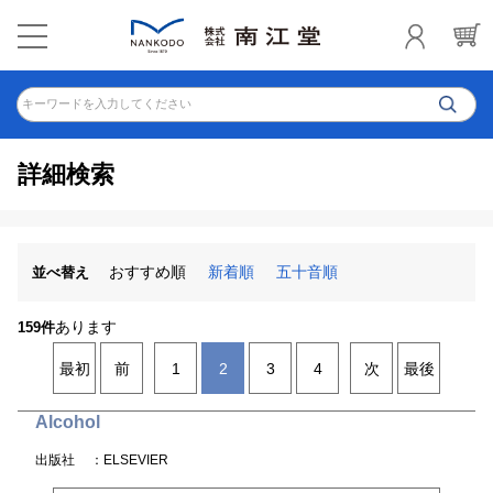
キーワードを入力してください
詳細検索
おすすめ順
新着順
五十音順
並べ替え
あります
159件
最初
前
1
2
3
4
次
最後
Alcohol
出版社
：ELSEVIER