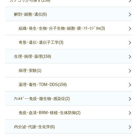
カテゴリから探す(159)
解剖･細胞･遺伝(6)
組織･発生･生物･分子生物･細胞･膜･ﾌﾘｰﾗｼﾞｶﾙ(3)
奇形･遺伝･遺伝子工学(3)
生理･病理･薬理(159)
病理･実験(1)
薬理･毒性･TDM･DDS(159)
ｱﾚﾙｷﾞｰ･免疫･微生物･感染症(2)
免疫･血清･BRM･移植･生体防御(2)
内分泌･代謝･生化学(6)