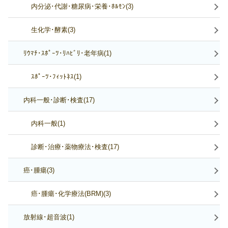
内分泌･代謝･糖尿病･栄養･ﾎﾙﾓﾝ(3)
生化学･酵素(3)
ﾘｳﾏﾁ･ｽﾎﾟｰﾂ･ﾘﾊﾋﾞﾘ･老年病(1)
ｽﾎﾟｰﾂ･ﾌｨｯﾄﾈｽ(1)
内科一般･診断･検査(17)
内科一般(1)
診断･治療･薬物療法･検査(17)
癌･腫瘍(3)
癌･腫瘍･化学療法(BRM)(3)
放射線･超音波(1)