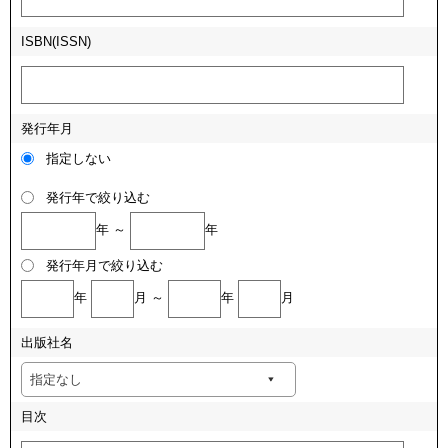
ISBN(ISSN)
発行年月
指定しない
発行年で絞り込む
年 ～
年
発行年月で絞り込む
年
月 ～
年
月
出版社名
目次