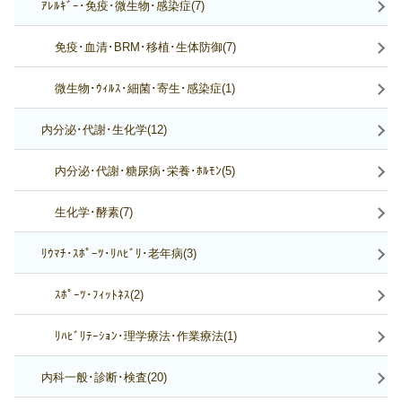
ｱﾚﾙｷﾞｰ･免疫･微生物･感染症(7)
免疫･血清･BRM･移植･生体防御(7)
微生物･ｳｨﾙｽ･細菌･寄生･感染症(1)
内分泌･代謝･生化学(12)
内分泌･代謝･糖尿病･栄養･ﾎﾙﾓﾝ(5)
生化学･酵素(7)
ﾘｳﾏﾁ･ｽﾎﾟｰﾂ･ﾘﾊﾋﾞﾘ･老年病(3)
ｽﾎﾟｰﾂ･ﾌｨｯﾄﾈｽ(2)
ﾘﾊﾋﾞﾘﾃｰｼｮﾝ･理学療法･作業療法(1)
内科一般･診断･検査(20)