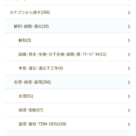
カテゴリから探す(266)
解剖･細胞･遺伝(18)
解剖(3)
組織･発生･生物･分子生物･細胞･膜･ﾌﾘｰﾗｼﾞｶﾙ(11)
奇形･遺伝･遺伝子工学(4)
生理･病理･薬理(266)
生理(51)
病理･実験(57)
薬理･毒性･TDM･DDS(159)