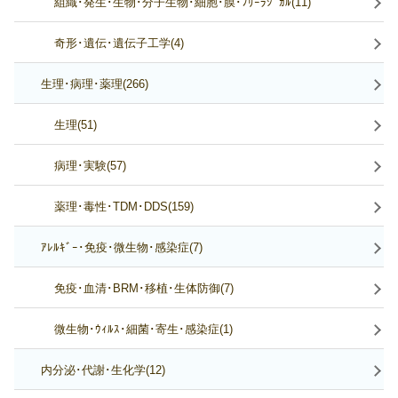
組織･発生･生物･分子生物･細胞･膜･ﾌﾘｰﾗｼﾞｶﾙ(11)
奇形･遺伝･遺伝子工学(4)
生理･病理･薬理(266)
生理(51)
病理･実験(57)
薬理･毒性･TDM･DDS(159)
ｱﾚﾙｷﾞｰ･免疫･微生物･感染症(7)
免疫･血清･BRM･移植･生体防御(7)
微生物･ｳｨﾙｽ･細菌･寄生･感染症(1)
内分泌･代謝･生化学(12)