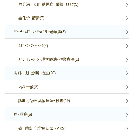
内分泌･代謝･糖尿病･栄養･ﾎﾙﾓﾝ(5)
生化学･酵素(7)
ﾘｳﾏﾁ･ｽﾎﾟｰﾂ･ﾘﾊﾋﾞﾘ･老年病(3)
ｽﾎﾟｰﾂ･ﾌｨｯﾄﾈｽ(2)
ﾘﾊﾋﾞﾘﾃｰｼｮﾝ･理学療法･作業療法(1)
内科一般･診断･検査(20)
内科一般(2)
診断･治療･薬物療法･検査(19)
癌･腫瘍(5)
癌･腫瘍･化学療法(BRM)(5)