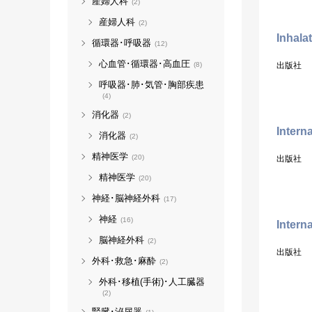
産婦人科
(2)
産婦人科
(2)
Inhala
循環器･呼吸器
(12)
心血管･循環器･高血圧
出版社
(8)
呼吸器･肺･気管･胸部疾患
(4)
消化器
(2)
Intern
消化器
(2)
精神医学
(20)
出版社
精神医学
(20)
神経･脳神経外科
(17)
神経
(16)
Intern
脳神経外科
(2)
出版社
外科･救急･麻酔
(2)
外科･移植(手術)･人工臓器
(2)
腎臓･泌尿器