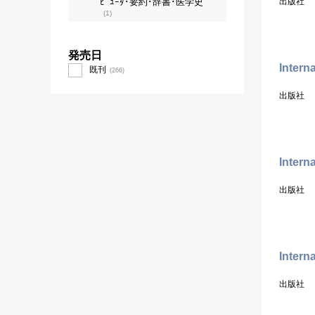
ﾋﾟｭｰﾀ･要約･辞書･医学史
出版社
(1)
発売日
Intern
既刊
(266)
出版社
Intern
出版社
Intern
出版社