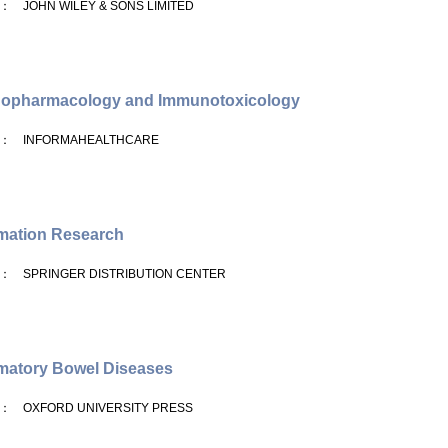
： JOHN WILEY & SONS LIMITED
opharmacology and Immunotoxicology
： INFORMAHEALTHCARE
mation Research
： SPRINGER DISTRIBUTION CENTER
matory Bowel Diseases
： OXFORD UNIVERSITY PRESS