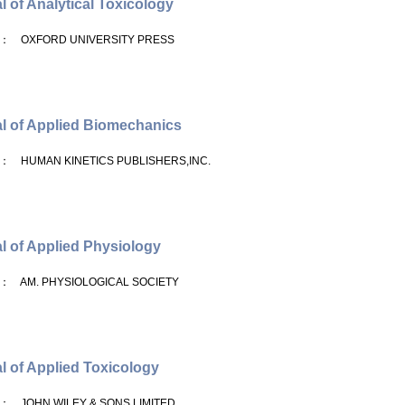
l of Analytical Toxicology
： OXFORD UNIVERSITY PRESS
l of Applied Biomechanics
： HUMAN KINETICS PUBLISHERS,INC.
l of Applied Physiology
： AM. PHYSIOLOGICAL SOCIETY
l of Applied Toxicology
： JOHN WILEY & SONS LIMITED