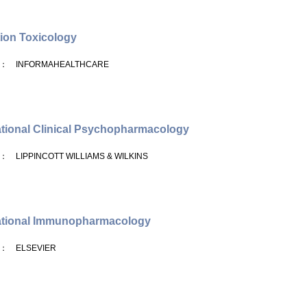
tion Toxicology
： INFORMAHEALTHCARE
ational Clinical Psychopharmacology
： LIPPINCOTT WILLIAMS & WILKINS
ational Immunopharmacology
： ELSEVIER