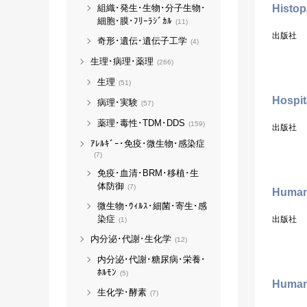
組織･発生･生物･分子生物･
Histop
細胞･膜･ﾌﾘｰﾗｼﾞｶﾙ
(11)
出版社
奇形･遺伝･遺伝子工学
(4)
生理･病理･薬理
(266)
生理
(51)
Hospit
病理･実験
(57)
薬理･毒性･TDM･DDS
(159)
出版社
ｱﾚﾙｷﾞｰ･免疫･微生物･感染症
(7)
免疫･血清･BRM･移植･生
体防御
(7)
Human 
微生物･ｳｨﾙｽ･細菌･寄生･感
染症
出版社
(1)
内分泌･代謝･生化学
(12)
内分泌･代謝･糖尿病･栄養･
ﾎﾙﾓﾝ
(5)
Human 
生化学･酵素
(7)