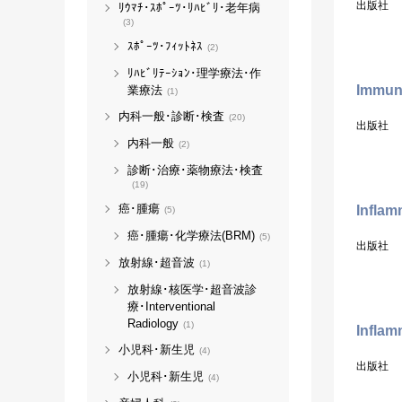
出版社
ﾘｳﾏﾁ･ｽﾎﾟｰﾂ･ﾘﾊﾋﾞﾘ･老年病
(3)
ｽﾎﾟｰﾂ･ﾌｨｯﾄﾈｽ
(2)
ﾘﾊﾋﾞﾘﾃｰｼｮﾝ･理学療法･作
Immun
業療法
(1)
内科一般･診断･検査
(20)
出版社
内科一般
(2)
診断･治療･薬物療法･検査
(19)
癌･腫瘍
Inflam
(5)
癌･腫瘍･化学療法(BRM)
(5)
出版社
放射線･超音波
(1)
放射線･核医学･超音波診
療･Interventional
Radiology
(1)
Inflam
小児科･新生児
(4)
出版社
小児科･新生児
(4)