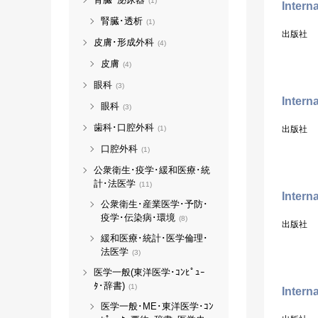
(1)
Intern
腎臓･透析
(1)
出版社
皮膚･形成外科
(4)
皮膚
(4)
眼科
(3)
Intern
眼科
(3)
歯科･口腔外科
出版社
(1)
口腔外科
(1)
公衆衛生･疫学･緩和医療･統
計･法医学
(11)
Intern
公衆衛生･産業医学･予防･
疫学･伝染病･環境
(8)
出版社
緩和医療･統計･医学倫理･
法医学
(3)
医学一般(東洋医学･ｺﾝﾋﾟｭｰ
ﾀ･辞書)
(1)
Intern
医学一般･ME･東洋医学･ｺﾝ