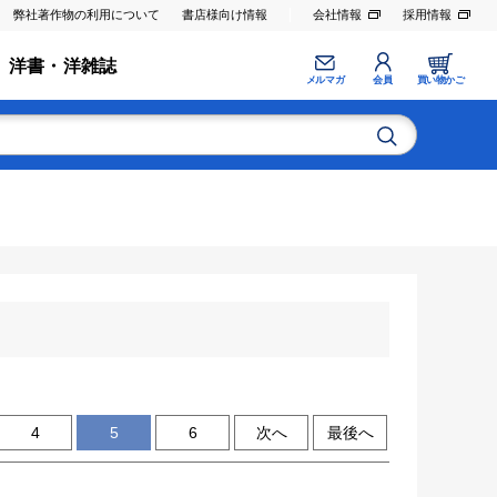
弊社著作物の利用について
書店様向け情報
会社情報
採用情報
洋書・洋雑誌
メルマガ
会員
買い物かご
4
5
6
次へ
最後へ