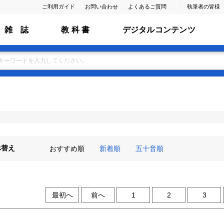
ご利用ガイド
お問い合わせ
よくあるご質問
執筆者の皆様
雑 誌
教 科 書
デジタルコンテンツ
べ替え
おすすめ順
新着順
五十音順
最初へ
前へ
1
2
3