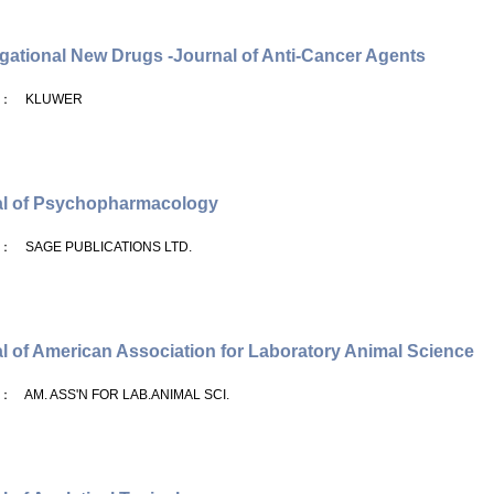
igational New Drugs -Journal of Anti-Cancer Agents
： KLUWER
al of Psychopharmacology
： SAGE PUBLICATIONS LTD.
l of American Association for Laboratory Animal Science
： AM. ASS'N FOR LAB.ANIMAL SCI.