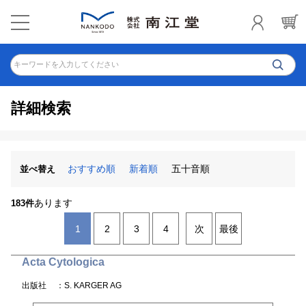
キーワードを入力してください
詳細検索
おすすめ順
新着順
五十音順
並べ替え
あります
183件
1
2
3
4
次
最後
Acta Cytologica
出版社
：S. KARGER AG