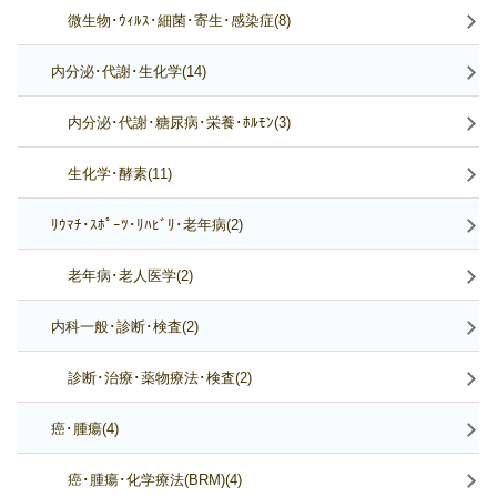
微生物･ｳｨﾙｽ･細菌･寄生･感染症(8)
内分泌･代謝･生化学(14)
内分泌･代謝･糖尿病･栄養･ﾎﾙﾓﾝ(3)
生化学･酵素(11)
ﾘｳﾏﾁ･ｽﾎﾟｰﾂ･ﾘﾊﾋﾞﾘ･老年病(2)
老年病･老人医学(2)
内科一般･診断･検査(2)
診断･治療･薬物療法･検査(2)
癌･腫瘍(4)
癌･腫瘍･化学療法(BRM)(4)