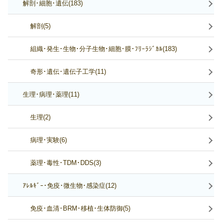
解剖･細胞･遺伝(183)
解剖(5)
組織･発生･生物･分子生物･細胞･膜･ﾌﾘｰﾗｼﾞｶﾙ(183)
奇形･遺伝･遺伝子工学(11)
生理･病理･薬理(11)
生理(2)
病理･実験(6)
薬理･毒性･TDM･DDS(3)
ｱﾚﾙｷﾞｰ･免疫･微生物･感染症(12)
免疫･血清･BRM･移植･生体防御(5)