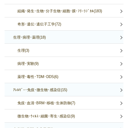
組織･発生･生物･分子生物･細胞･膜･ﾌﾘｰﾗｼﾞｶﾙ(183)
奇形･遺伝･遺伝子工学(72)
生理･病理･薬理(18)
生理(3)
病理･実験(9)
薬理･毒性･TDM･DDS(6)
ｱﾚﾙｷﾞｰ･免疫･微生物･感染症(15)
免疫･血清･BRM･移植･生体防御(7)
微生物･ｳｨﾙｽ･細菌･寄生･感染症(9)