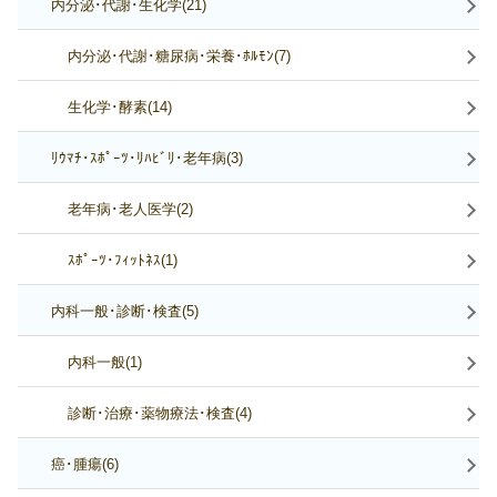
内分泌･代謝･生化学(21)
内分泌･代謝･糖尿病･栄養･ﾎﾙﾓﾝ(7)
生化学･酵素(14)
ﾘｳﾏﾁ･ｽﾎﾟｰﾂ･ﾘﾊﾋﾞﾘ･老年病(3)
老年病･老人医学(2)
ｽﾎﾟｰﾂ･ﾌｨｯﾄﾈｽ(1)
内科一般･診断･検査(5)
内科一般(1)
診断･治療･薬物療法･検査(4)
癌･腫瘍(6)