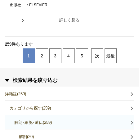
出版社
：ELSEVIER
詳しく見る
あります
259件
1
2
3
4
5
次
最後
検索結果を絞り込む
洋雑誌(259)
カテゴリから探す(259)
解剖･細胞･遺伝(259)
解剖(20)