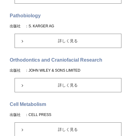
Pathobiology
出版社
：S. KARGER AG
詳しく見る
Orthodontics and Craniofacial Research
出版社
：JOHN WILEY & SONS LIMITED
詳しく見る
Cell Metabolism
出版社
：CELL PRESS
詳しく見る