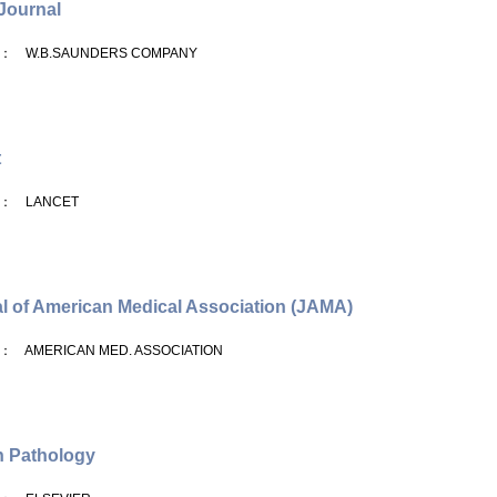
Journal
： W.B.SAUNDERS COMPANY
t
： LANCET
l of American Medical Association (JAMA)
： AMERICAN MED. ASSOCIATION
 Pathology