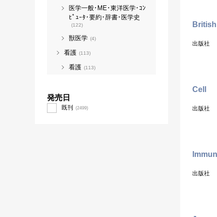
医学一般･ME･東洋医学･ｺﾝ
ﾋﾟｭｰﾀ･要約･辞書･医学史
Britis
(122)
獣医学
(4)
出版社
看護
(113)
看護
(113)
Cell
発売日
既刊
出版社
(2499)
Immun
出版社