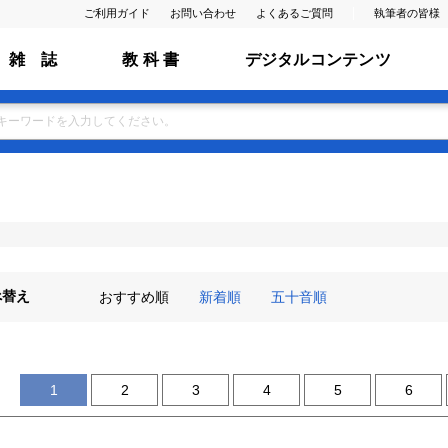
ご利用ガイド
お問い合わせ
よくあるご質問
執筆者の皆様
雑 誌
教 科 書
デジタルコンテンツ
べ替え
おすすめ順
新着順
五十音順
1
2
3
4
5
6