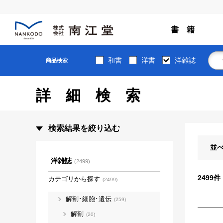
書 籍
和書
洋書
洋雑誌
商品検索
詳細検索
検索結果を絞り込む
並
洋雑誌
(2499)
2499
件
カテゴリから探す
(2499)
解剖･細胞･遺伝
(259)
解剖
(20)