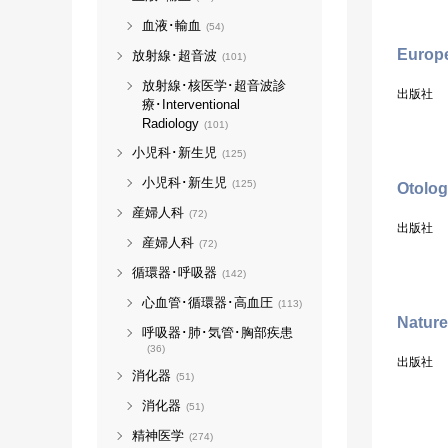
血液･輸血
(54)
Europe
放射線･超音波
(101)
放射線･核医学･超音波診
出版社
療･Interventional
Radiology
(101)
小児科･新生児
(125)
小児科･新生児
(125)
Otolog
産婦人科
(72)
出版社
産婦人科
(72)
循環器･呼吸器
(142)
心血管･循環器･高血圧
(113)
Nature
呼吸器･肺･気管･胸部疾患
(36)
出版社
消化器
(51)
消化器
(51)
精神医学
(274)