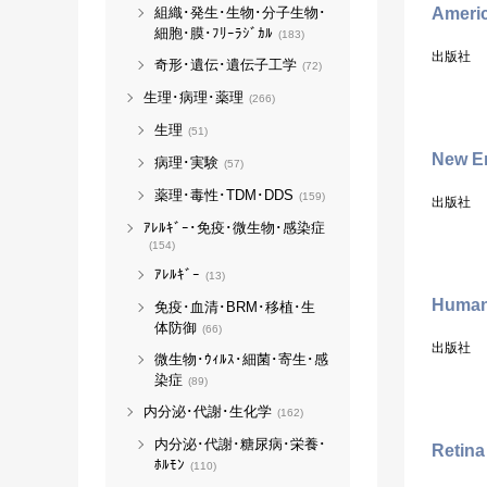
組織･発生･生物･分子生物･
Americ
細胞･膜･ﾌﾘｰﾗｼﾞｶﾙ
(183)
出版社
奇形･遺伝･遺伝子工学
(72)
生理･病理･薬理
(266)
生理
(51)
New En
病理･実験
(57)
薬理･毒性･TDM･DDS
(159)
出版社
ｱﾚﾙｷﾞｰ･免疫･微生物･感染症
(154)
ｱﾚﾙｷﾞｰ
(13)
Human 
免疫･血清･BRM･移植･生
体防御
(66)
出版社
微生物･ｳｨﾙｽ･細菌･寄生･感
染症
(89)
内分泌･代謝･生化学
(162)
内分泌･代謝･糖尿病･栄養･
Retina
ﾎﾙﾓﾝ
(110)