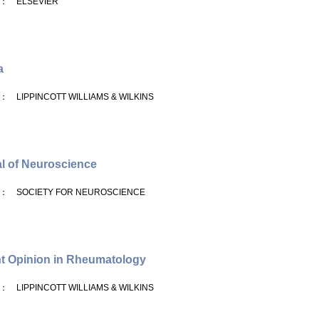
： ELSEVIER
a
： LIPPINCOTT WILLIAMS & WILKINS
l of Neuroscience
： SOCIETY FOR NEUROSCIENCE
t Opinion in Rheumatology
： LIPPINCOTT WILLIAMS & WILKINS