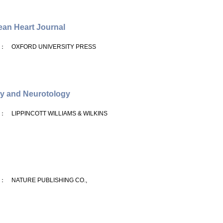
an Heart Journal
： OXFORD UNIVERSITY PRESS
y and Neurotology
： LIPPINCOTT WILLIAMS & WILKINS
： NATURE PUBLISHING CO.,