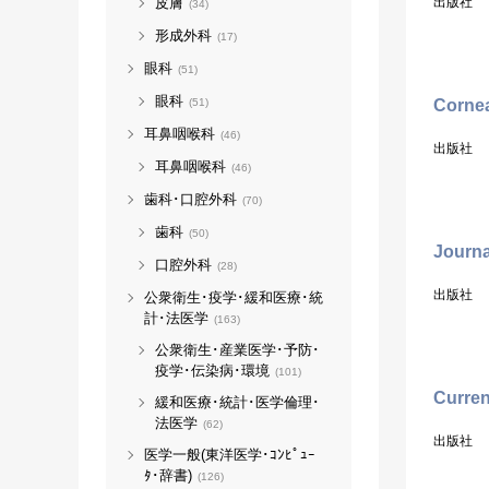
出版社
皮膚
(34)
形成外科
(17)
眼科
(51)
眼科
Corne
(51)
耳鼻咽喉科
(46)
出版社
耳鼻咽喉科
(46)
歯科･口腔外科
(70)
歯科
(50)
Journa
口腔外科
(28)
出版社
公衆衛生･疫学･緩和医療･統
計･法医学
(163)
公衆衛生･産業医学･予防･
疫学･伝染病･環境
(101)
Curren
緩和医療･統計･医学倫理･
法医学
(62)
出版社
医学一般(東洋医学･ｺﾝﾋﾟｭｰ
ﾀ･辞書)
(126)