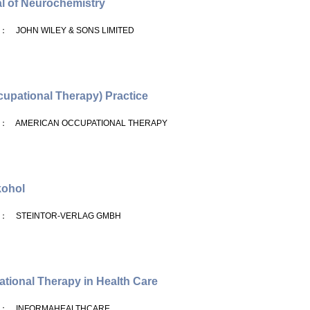
l of Neurochemistry
： JOHN WILEY & SONS LIMITED
cupational Therapy) Practice
： AMERICAN OCCUPATIONAL THERAPY
kohol
： STEINTOR-VERLAG GMBH
tional Therapy in Health Care
： INFORMAHEALTHCARE