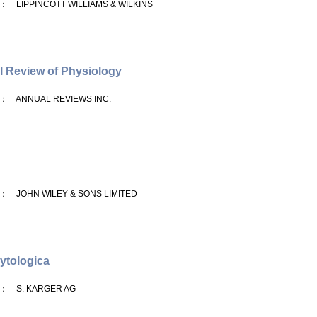
： LIPPINCOTT WILLIAMS & WILKINS
 Review of Physiology
： ANNUAL REVIEWS INC.
： JOHN WILEY & SONS LIMITED
ytologica
： S. KARGER AG