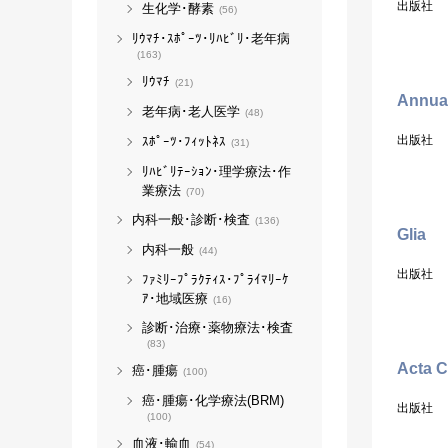
出版社
生化学･酵素
(56)
ﾘｳﾏﾁ･ｽﾎﾟｰﾂ･ﾘﾊﾋﾞﾘ･老年病
(163)
ﾘｳﾏﾁ
(21)
Annual
老年病･老人医学
(48)
出版社
ｽﾎﾟｰﾂ･ﾌｨｯﾄﾈｽ
(31)
ﾘﾊﾋﾞﾘﾃｰｼｮﾝ･理学療法･作
業療法
(70)
内科一般･診断･検査
(136)
Glia
内科一般
(44)
出版社
ﾌｧﾐﾘｰﾌﾟﾗｸﾃｨｽ･ﾌﾟﾗｲﾏﾘｰｹ
ｱ･地域医療
(16)
診断･治療･薬物療法･検査
(83)
Acta C
癌･腫瘍
(100)
癌･腫瘍･化学療法(BRM)
出版社
(100)
血液･輸血
(54)