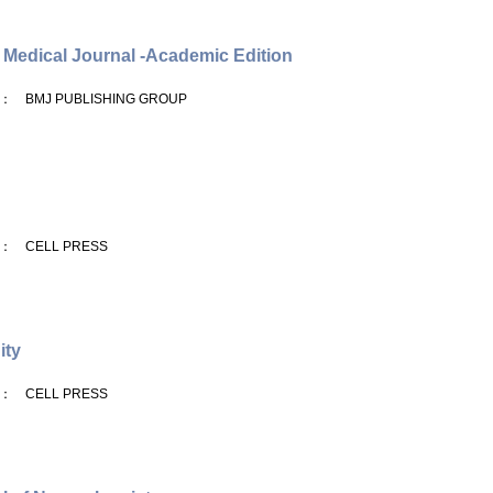
h Medical Journal -Academic Edition
： BMJ PUBLISHING GROUP
： CELL PRESS
ity
： CELL PRESS