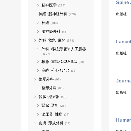
Spine 
精神医学
(274)
神経･脳神経外科
出版社
(220)
神経
(183)
脳神経外科
(46)
外科･救急･麻酔
(178)
Lance
外科･移植(手術)･人工臓器
出版社
(107)
救急･重篤･CCU･ICU
(38)
麻酔･ﾍﾟｲﾝｸﾘﾆｯｸ
(37)
整形外科
(93)
Journa
整形外科
(93)
出版社
腎臓･泌尿器
(50)
腎臓･透析
(26)
泌尿器･性病
(27)
Human
皮膚･形成外科
(51)