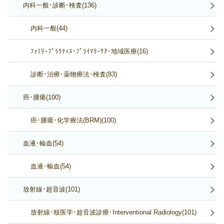
内科一般･診断･検査(136)
内科一般(44)
ﾌｧﾐﾘｰﾌﾟﾗｸﾃｨｽ･ﾌﾟﾗｲﾏﾘｰｹｱ･地域医療(16)
診断･治療･薬物療法･検査(83)
癌･腫瘍(100)
癌･腫瘍･化学療法(BRM)(100)
血液･輸血(54)
血液･輸血(54)
放射線･超音波(101)
放射線･核医学･超音波診療･Interventional Radiology(101)