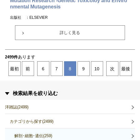
Mutation Research -Genetic Toxicoloy and Enviro
nmental Mutagenesis
出版社
：ELSEVIER
詳しく見る
あります
2499件
最初
前
6
7
8
9
10
次
最後
検索結果を絞り込む
洋雑誌(2499)
カテゴリから探す(2499)
解剖･細胞･遺伝(259)