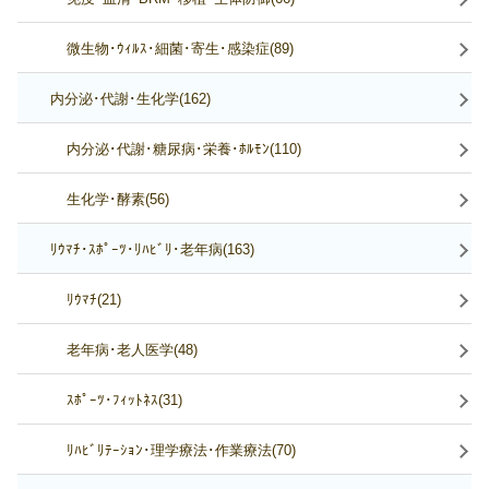
微生物･ｳｨﾙｽ･細菌･寄生･感染症(89)
内分泌･代謝･生化学(162)
内分泌･代謝･糖尿病･栄養･ﾎﾙﾓﾝ(110)
生化学･酵素(56)
ﾘｳﾏﾁ･ｽﾎﾟｰﾂ･ﾘﾊﾋﾞﾘ･老年病(163)
ﾘｳﾏﾁ(21)
老年病･老人医学(48)
ｽﾎﾟｰﾂ･ﾌｨｯﾄﾈｽ(31)
ﾘﾊﾋﾞﾘﾃｰｼｮﾝ･理学療法･作業療法(70)