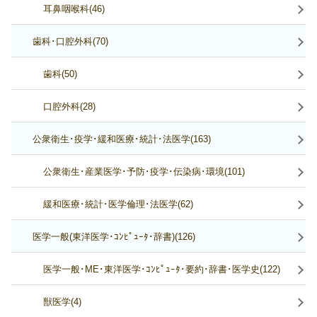
耳鼻咽喉科(46)
歯科･口腔外科(70)
歯科(50)
口腔外科(28)
公衆衛生･疫学･緩和医療･統計･法医学(163)
公衆衛生･産業医学･予防･疫学･伝染病･環境(101)
緩和医療･統計･医学倫理･法医学(62)
医学一般(東洋医学･ｺﾝﾋﾟｭｰﾀ･辞書)(126)
医学一般･ME･東洋医学･ｺﾝﾋﾟｭｰﾀ･要約･辞書･医学史(122)
獣医学(4)