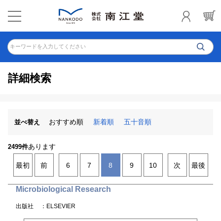
キーワードを入力してください
詳細検索
おすすめ順
新着順
五十音順
並べ替え
あります
2499件
最初
前
6
7
8
9
10
次
最後
Microbiological Research
出版社
：ELSEVIER