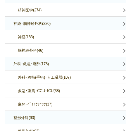
精神医学(274)
神経･脳神経外科(220)
神経(183)
脳神経外科(46)
外科･救急･麻酔(178)
外科･移植(手術)･人工臓器(107)
救急･重篤･CCU･ICU(38)
麻酔･ﾍﾟｲﾝｸﾘﾆｯｸ(37)
整形外科(93)