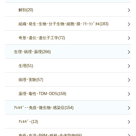
解剖(20)
組織･発生･生物･分子生物･細胞･膜･ﾌﾘｰﾗｼﾞｶﾙ(183)
奇形･遺伝･遺伝子工学(72)
生理･病理･薬理(266)
生理(51)
病理･実験(57)
薬理･毒性･TDM･DDS(159)
ｱﾚﾙｷﾞｰ･免疫･微生物･感染症(154)
ｱﾚﾙｷﾞｰ(13)
免疫･血清･BRM･移植･生体防御(66)