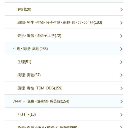
解剖(20)
組織･発生･生物･分子生物･細胞･膜･ﾌﾘｰﾗｼﾞｶﾙ(183)
奇形･遺伝･遺伝子工学(72)
生理･病理･薬理(266)
生理(51)
病理･実験(57)
薬理･毒性･TDM･DDS(159)
ｱﾚﾙｷﾞｰ･免疫･微生物･感染症(154)
ｱﾚﾙｷﾞｰ(13)
免疫･血清･BRM･移植･生体防御(66)