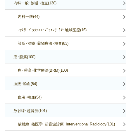
内科一般･診断･検査(136)
内科一般(44)
ﾌｧﾐﾘｰﾌﾟﾗｸﾃｨｽ･ﾌﾟﾗｲﾏﾘｰｹｱ･地域医療(16)
診断･治療･薬物療法･検査(83)
癌･腫瘍(100)
癌･腫瘍･化学療法(BRM)(100)
血液･輸血(54)
血液･輸血(54)
放射線･超音波(101)
放射線･核医学･超音波診療･Interventional Radiology(101)