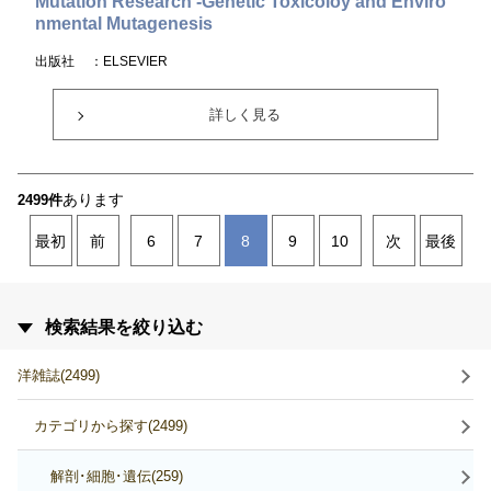
Mutation Research -Genetic Toxicoloy and Enviro
nmental Mutagenesis
出版社
：ELSEVIER
詳しく見る
あります
2499件
最初
前
6
7
8
9
10
次
最後
検索結果を絞り込む
洋雑誌(2499)
カテゴリから探す(2499)
解剖･細胞･遺伝(259)