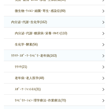
微生物･ｳｨﾙｽ･細菌･寄生･感染症(89)
内分泌･代謝･生化学(162)
内分泌･代謝･糖尿病･栄養･ﾎﾙﾓﾝ(110)
生化学･酵素(56)
ﾘｳﾏﾁ･ｽﾎﾟｰﾂ･ﾘﾊﾋﾞﾘ･老年病(163)
ﾘｳﾏﾁ(21)
老年病･老人医学(48)
ｽﾎﾟｰﾂ･ﾌｨｯﾄﾈｽ(31)
ﾘﾊﾋﾞﾘﾃｰｼｮﾝ･理学療法･作業療法(70)