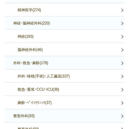
精神医学(274)
神経･脳神経外科(220)
神経(183)
脳神経外科(46)
外科･救急･麻酔(178)
外科･移植(手術)･人工臓器(107)
救急･重篤･CCU･ICU(38)
麻酔･ﾍﾟｲﾝｸﾘﾆｯｸ(37)
整形外科(93)