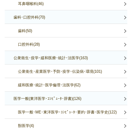
耳鼻咽喉科(46)
歯科･口腔外科(70)
歯科(50)
口腔外科(28)
公衆衛生･疫学･緩和医療･統計･法医学(163)
公衆衛生･産業医学･予防･疫学･伝染病･環境(101)
緩和医療･統計･医学倫理･法医学(62)
医学一般(東洋医学･ｺﾝﾋﾟｭｰﾀ･辞書)(126)
医学一般･ME･東洋医学･ｺﾝﾋﾟｭｰﾀ･要約･辞書･医学史(122)
獣医学(4)