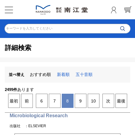
キーワードを入力してください
詳細検索
おすすめ順
新着順
五十音順
並べ替え
あります
2499件
最初
前
6
7
8
9
10
次
最後
Microbiological Research
出版社
：ELSEVIER