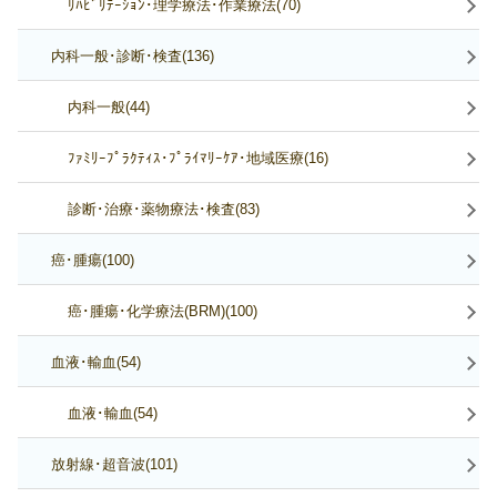
ﾘﾊﾋﾞﾘﾃｰｼｮﾝ･理学療法･作業療法(70)
内科一般･診断･検査(136)
内科一般(44)
ﾌｧﾐﾘｰﾌﾟﾗｸﾃｨｽ･ﾌﾟﾗｲﾏﾘｰｹｱ･地域医療(16)
診断･治療･薬物療法･検査(83)
癌･腫瘍(100)
癌･腫瘍･化学療法(BRM)(100)
血液･輸血(54)
血液･輸血(54)
放射線･超音波(101)