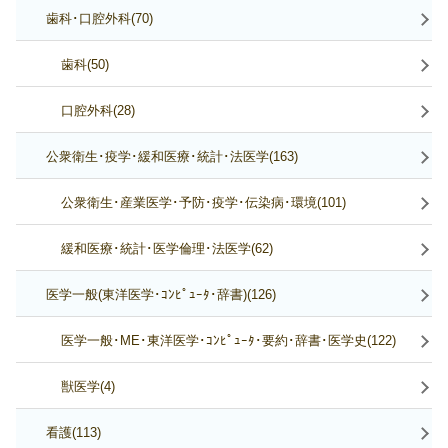
歯科･口腔外科(70)
歯科(50)
口腔外科(28)
公衆衛生･疫学･緩和医療･統計･法医学(163)
公衆衛生･産業医学･予防･疫学･伝染病･環境(101)
緩和医療･統計･医学倫理･法医学(62)
医学一般(東洋医学･ｺﾝﾋﾟｭｰﾀ･辞書)(126)
医学一般･ME･東洋医学･ｺﾝﾋﾟｭｰﾀ･要約･辞書･医学史(122)
獣医学(4)
看護(113)