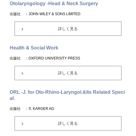
Otolaryngology -Head & Neck Surgery
出版社
：JOHN WILEY & SONS LIMITED
詳しく見る
Health & Social Work
出版社
：OXFORD UNIVERSITY PRESS
詳しく見る
ORL -J. for Oto-Rhino-Laryngol.&Its Related Speci
al.
出版社
：S. KARGER AG
詳しく見る