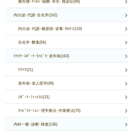
微生物･ｳｨﾙｽ･細菌･寄生･感染症(89)
内分泌･代謝･生化学(162)
内分泌･代謝･糖尿病･栄養･ﾎﾙﾓﾝ(110)
生化学･酵素(56)
ﾘｳﾏﾁ･ｽﾎﾟｰﾂ･ﾘﾊﾋﾞﾘ･老年病(163)
ﾘｳﾏﾁ(21)
老年病･老人医学(48)
ｽﾎﾟｰﾂ･ﾌｨｯﾄﾈｽ(31)
ﾘﾊﾋﾞﾘﾃｰｼｮﾝ･理学療法･作業療法(70)
内科一般･診断･検査(136)