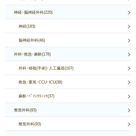
神経･脳神経外科(220)
神経(183)
脳神経外科(46)
外科･救急･麻酔(178)
外科･移植(手術)･人工臓器(107)
救急･重篤･CCU･ICU(38)
麻酔･ﾍﾟｲﾝｸﾘﾆｯｸ(37)
整形外科(93)
整形外科(93)