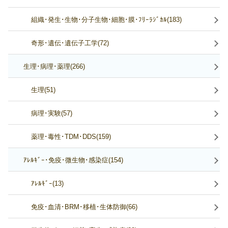
組織･発生･生物･分子生物･細胞･膜･ﾌﾘｰﾗｼﾞｶﾙ(183)
奇形･遺伝･遺伝子工学(72)
生理･病理･薬理(266)
生理(51)
病理･実験(57)
薬理･毒性･TDM･DDS(159)
ｱﾚﾙｷﾞｰ･免疫･微生物･感染症(154)
ｱﾚﾙｷﾞｰ(13)
免疫･血清･BRM･移植･生体防御(66)