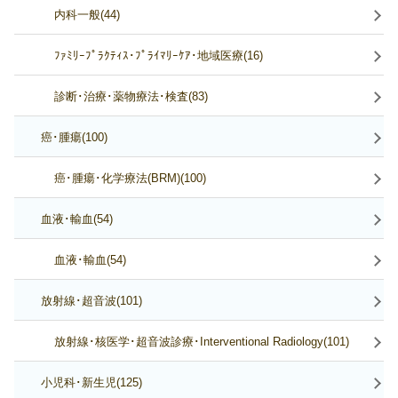
内科一般(44)
ﾌｧﾐﾘｰﾌﾟﾗｸﾃｨｽ･ﾌﾟﾗｲﾏﾘｰｹｱ･地域医療(16)
診断･治療･薬物療法･検査(83)
癌･腫瘍(100)
癌･腫瘍･化学療法(BRM)(100)
血液･輸血(54)
血液･輸血(54)
放射線･超音波(101)
放射線･核医学･超音波診療･Interventional Radiology(101)
小児科･新生児(125)