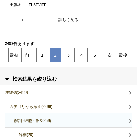
出版社
：ELSEVIER
詳しく見る
あります
2499件
最初
前
1
2
3
4
5
次
最後
検索結果を絞り込む
洋雑誌(2499)
カテゴリから探す(2499)
解剖･細胞･遺伝(259)
解剖(20)