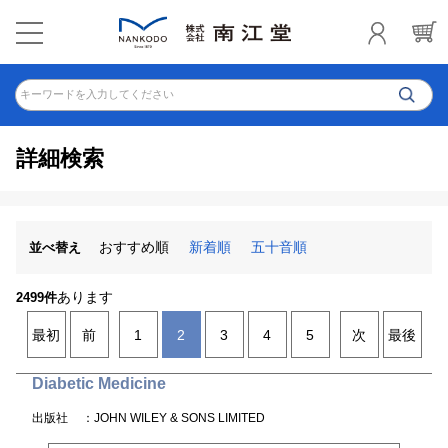
キーワードを入力してください
詳細検索
おすすめ順
新着順
五十音順
並べ替え
あります
2499件
最初
前
1
2
3
4
5
次
最後
Diabetic Medicine
出版社
：JOHN WILEY & SONS LIMITED