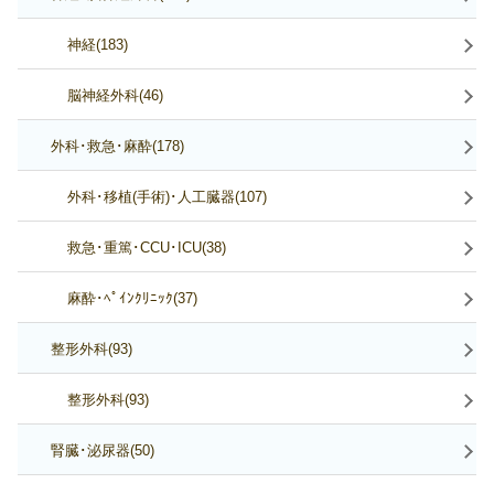
神経(183)
脳神経外科(46)
外科･救急･麻酔(178)
外科･移植(手術)･人工臓器(107)
救急･重篤･CCU･ICU(38)
麻酔･ﾍﾟｲﾝｸﾘﾆｯｸ(37)
整形外科(93)
整形外科(93)
腎臓･泌尿器(50)