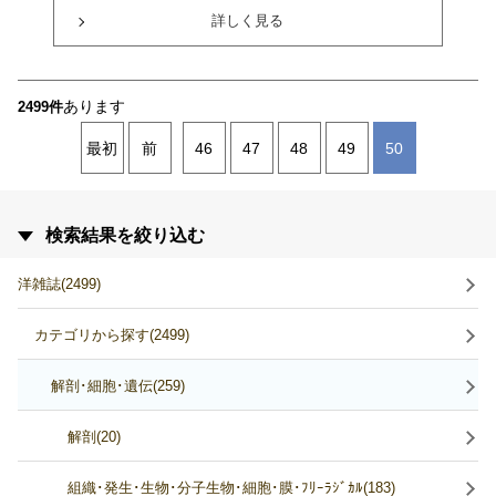
詳しく見る
あります
2499件
最初
前
46
47
48
49
50
検索結果を絞り込む
洋雑誌(2499)
カテゴリから探す(2499)
解剖･細胞･遺伝(259)
解剖(20)
組織･発生･生物･分子生物･細胞･膜･ﾌﾘｰﾗｼﾞｶﾙ(183)