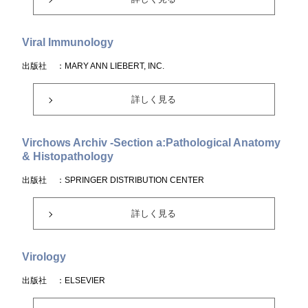
Viral Immunology
出版社
：MARY ANN LIEBERT, INC.
詳しく見る
Virchows Archiv -Section a:Pathological Anatomy
& Histopathology
出版社
：SPRINGER DISTRIBUTION CENTER
詳しく見る
Virology
出版社
：ELSEVIER