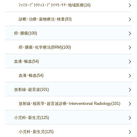
ﾌｧﾐﾘｰﾌﾟﾗｸﾃｨｽ･ﾌﾟﾗｲﾏﾘｰｹｱ･地域医療(16)
診断･治療･薬物療法･検査(83)
癌･腫瘍(100)
癌･腫瘍･化学療法(BRM)(100)
血液･輸血(54)
血液･輸血(54)
放射線･超音波(101)
放射線･核医学･超音波診療･Interventional Radiology(101)
小児科･新生児(125)
小児科･新生児(125)