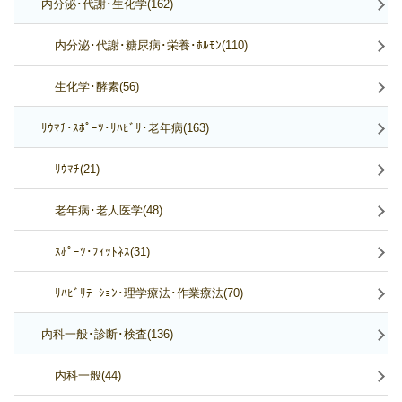
内分泌･代謝･生化学(162)
内分泌･代謝･糖尿病･栄養･ﾎﾙﾓﾝ(110)
生化学･酵素(56)
ﾘｳﾏﾁ･ｽﾎﾟｰﾂ･ﾘﾊﾋﾞﾘ･老年病(163)
ﾘｳﾏﾁ(21)
老年病･老人医学(48)
ｽﾎﾟｰﾂ･ﾌｨｯﾄﾈｽ(31)
ﾘﾊﾋﾞﾘﾃｰｼｮﾝ･理学療法･作業療法(70)
内科一般･診断･検査(136)
内科一般(44)