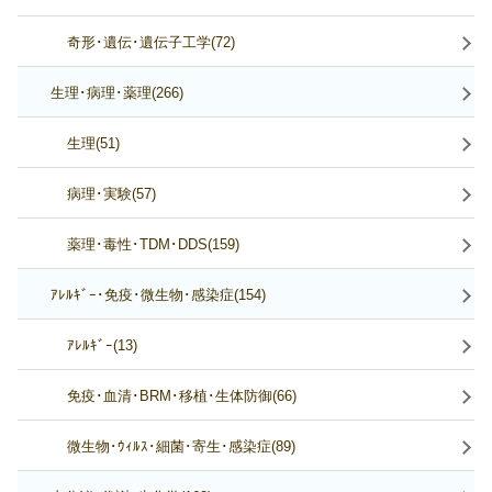
奇形･遺伝･遺伝子工学(72)
生理･病理･薬理(266)
生理(51)
病理･実験(57)
薬理･毒性･TDM･DDS(159)
ｱﾚﾙｷﾞｰ･免疫･微生物･感染症(154)
ｱﾚﾙｷﾞｰ(13)
免疫･血清･BRM･移植･生体防御(66)
微生物･ｳｨﾙｽ･細菌･寄生･感染症(89)