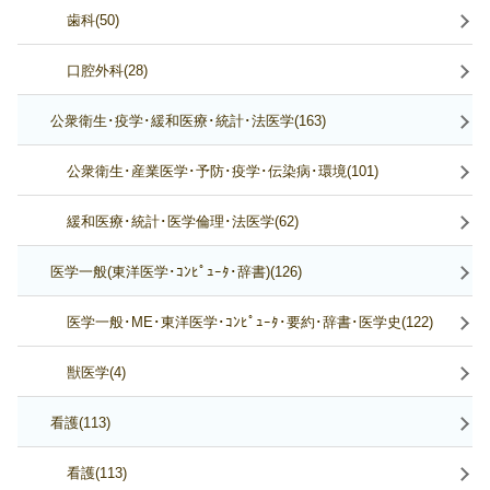
歯科(50)
口腔外科(28)
公衆衛生･疫学･緩和医療･統計･法医学(163)
公衆衛生･産業医学･予防･疫学･伝染病･環境(101)
緩和医療･統計･医学倫理･法医学(62)
医学一般(東洋医学･ｺﾝﾋﾟｭｰﾀ･辞書)(126)
医学一般･ME･東洋医学･ｺﾝﾋﾟｭｰﾀ･要約･辞書･医学史(122)
獣医学(4)
看護(113)
看護(113)