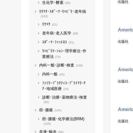
出版社
生化学･酵素
(56)
ﾘｳﾏﾁ･ｽﾎﾟｰﾂ･ﾘﾊﾋﾞﾘ･老年病
(163)
ﾘｳﾏﾁ
(21)
Americ
老年病･老人医学
(48)
出版社
ｽﾎﾟｰﾂ･ﾌｨｯﾄﾈｽ
(31)
ﾘﾊﾋﾞﾘﾃｰｼｮﾝ･理学療法･作
業療法
(70)
内科一般･診断･検査
(136)
Americ
内科一般
(44)
出版社
ﾌｧﾐﾘｰﾌﾟﾗｸﾃｨｽ･ﾌﾟﾗｲﾏﾘｰｹ
ｱ･地域医療
(16)
診断･治療･薬物療法･検査
(83)
Americ
癌･腫瘍
(100)
癌･腫瘍･化学療法(BRM)
出版社
(100)
血液･輸血
(54)