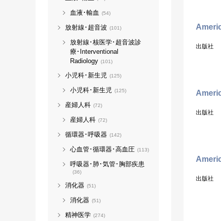
血液･輸血
(54)
Americ
放射線･超音波
(101)
放射線･核医学･超音波診
出版社
療･Interventional
Radiology
(101)
小児科･新生児
(125)
小児科･新生児
(125)
Americ
産婦人科
(72)
出版社
産婦人科
(72)
循環器･呼吸器
(142)
心血管･循環器･高血圧
(113)
Americ
呼吸器･肺･気管･胸部疾患
(36)
出版社
消化器
(51)
消化器
(51)
精神医学
(274)