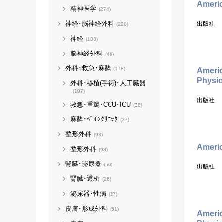
Americ
精神医学
(274)
神経･脳神経外科
出版社
(220)
神経
(183)
脳神経外科
(46)
外科･救急･麻酔
(178)
Americ
Physi
外科･移植(手術)･人工臓器
(107)
出版社
救急･重篤･CCU･ICU
(38)
麻酔･ﾍﾟｲﾝｸﾘﾆｯｸ
(37)
整形外科
(93)
Americ
整形外科
(93)
腎臓･泌尿器
(50)
出版社
腎臓･透析
(26)
泌尿器･性病
(27)
皮膚･形成外科
(51)
Americ