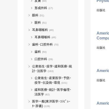
Physi
皮膚
(34)
形成外科
(17)
出版社
眼科
(51)
眼科
(51)
耳鼻咽喉科
(46)
Americ
耳鼻咽喉科
Compar
(46)
歯科･口腔外科
(70)
出版社
歯科
(50)
口腔外科
(28)
公衆衛生･疫学･緩和医療･統
Americ
計･法医学
(163)
公衆衛生･産業医学･予防･
出版社
疫学･伝染病･環境
(101)
緩和医療･統計･医学倫理･
法医学
(62)
医学一般(東洋医学･ｺﾝﾋﾟｭｰ
Americ
ﾀ･辞書)
(126)