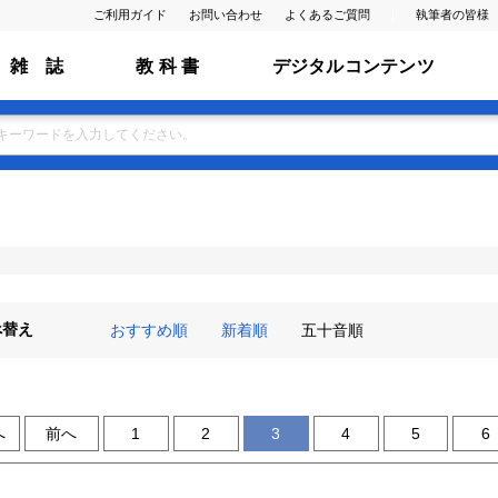
ご利用ガイド
お問い合わせ
よくあるご質問
執筆者の皆様
雑 誌
教 科 書
デジタルコンテンツ
べ替え
おすすめ順
新着順
五十音順
へ
前へ
1
2
3
4
5
6