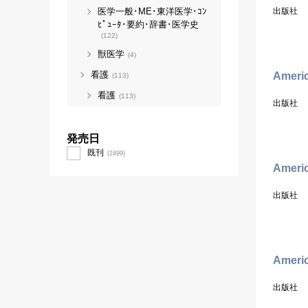
医学一般･ME･東洋医学･ｺﾝ
出版社
ﾋﾟｭｰﾀ･要約･辞書･医学史
(122)
獣医学
(4)
看護
Americ
(113)
看護
(113)
出版社
発売日
既刊
(2499)
Americ
出版社
Americ
出版社