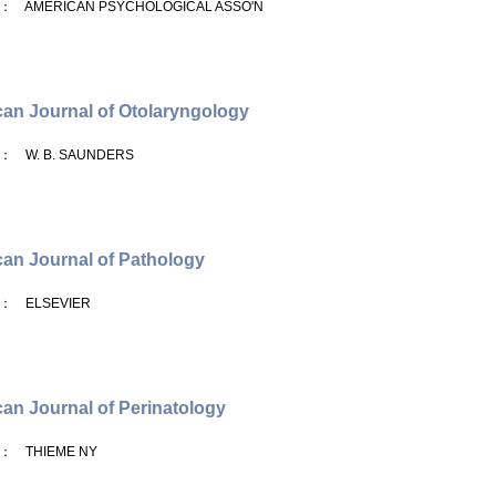
： AMERICAN PSYCHOLOGICAL ASSO'N
an Journal of Otolaryngology
： W. B. SAUNDERS
an Journal of Pathology
： ELSEVIER
an Journal of Perinatology
： THIEME NY