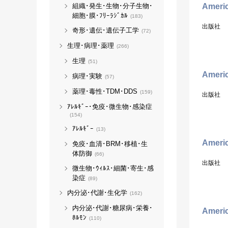
組織･発生･生物･分子生物･
Americ
細胞･膜･ﾌﾘｰﾗｼﾞｶﾙ
(183)
出版社
奇形･遺伝･遺伝子工学
(72)
生理･病理･薬理
(266)
生理
(51)
Americ
病理･実験
(57)
薬理･毒性･TDM･DDS
(159)
出版社
ｱﾚﾙｷﾞｰ･免疫･微生物･感染症
(154)
ｱﾚﾙｷﾞｰ
(13)
Americ
免疫･血清･BRM･移植･生
体防御
(66)
出版社
微生物･ｳｨﾙｽ･細菌･寄生･感
染症
(89)
内分泌･代謝･生化学
(162)
内分泌･代謝･糖尿病･栄養･
Americ
ﾎﾙﾓﾝ
(110)