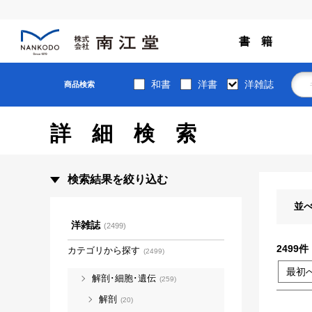
書 籍
和書
洋書
洋雑誌
商品検索
詳細検索
検索結果を絞り込む
並
洋雑誌
(2499)
2499
件
カテゴリから探す
(2499)
最初
解剖･細胞･遺伝
(259)
解剖
(20)