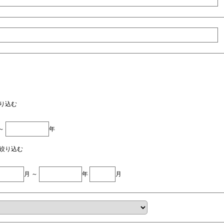
り込む
 ～
年
絞り込む
月 ～
年
月