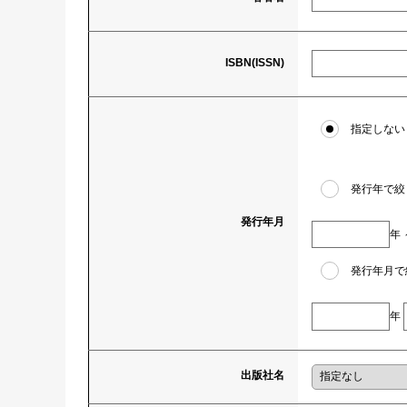
ISBN(ISSN)
指定しない
発行年で絞
発行年月
年
発行年月で
年
出版社名