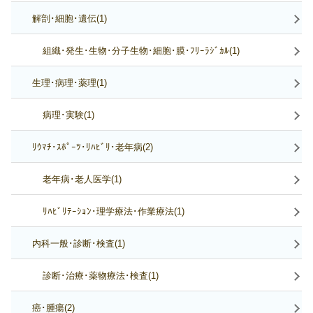
解剖･細胞･遺伝(1)
組織･発生･生物･分子生物･細胞･膜･ﾌﾘｰﾗｼﾞｶﾙ(1)
生理･病理･薬理(1)
病理･実験(1)
ﾘｳﾏﾁ･ｽﾎﾟｰﾂ･ﾘﾊﾋﾞﾘ･老年病(2)
老年病･老人医学(1)
ﾘﾊﾋﾞﾘﾃｰｼｮﾝ･理学療法･作業療法(1)
内科一般･診断･検査(1)
診断･治療･薬物療法･検査(1)
癌･腫瘍(2)