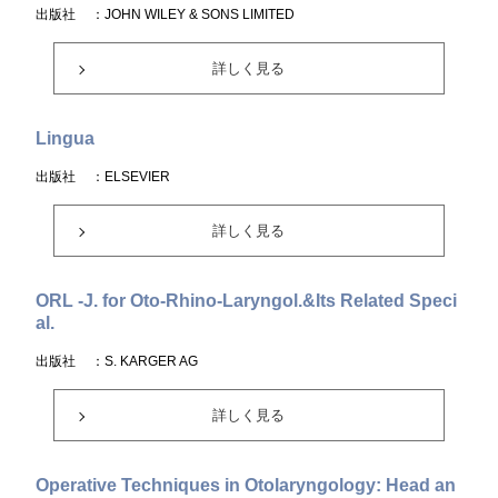
出版社
：JOHN WILEY & SONS LIMITED
詳しく見る
Lingua
出版社
：ELSEVIER
詳しく見る
ORL -J. for Oto-Rhino-Laryngol.&Its Related Speci
al.
出版社
：S. KARGER AG
詳しく見る
Operative Techniques in Otolaryngology: Head an