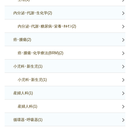
内分泌･代謝･生化学(2)
内分泌･代謝･糖尿病･栄養･ﾎﾙﾓﾝ(2)
癌･腫瘍(2)
癌･腫瘍･化学療法(BRM)(2)
小児科･新生児(1)
小児科･新生児(1)
産婦人科(1)
産婦人科(1)
循環器･呼吸器(1)