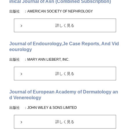
inical Journal of Asn (Combined Subscription)
出版社
：AMERICAN SOCIETY OF NEPHROLOGY
詳しく見る
Journal of Endourology,Je Case Reports, And Vid
eourology
出版社
：MARY ANN LIEBERT, INC.
詳しく見る
Journal of European Academy of Dermatology an
d Venereology
出版社
：JOHN WILEY & SONS LIMITED
詳しく見る