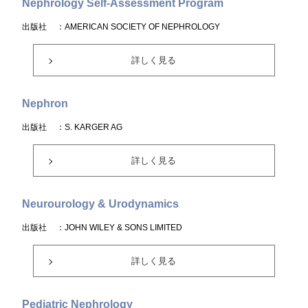
Nephrology Self-Assessment Program
出版社
：AMERICAN SOCIETY OF NEPHROLOGY
詳しく見る
Nephron
出版社
：S. KARGER AG
詳しく見る
Neurourology & Urodynamics
出版社
：JOHN WILEY & SONS LIMITED
詳しく見る
Pediatric Nephrology