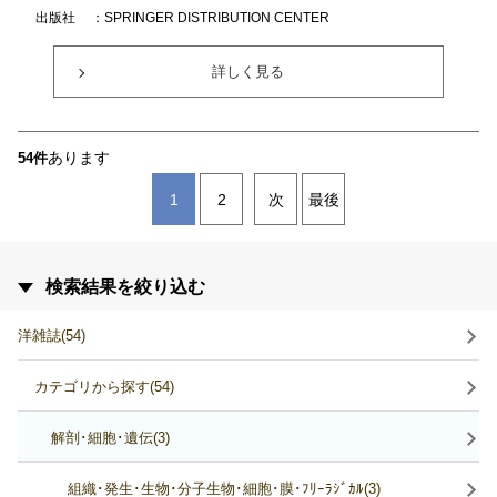
出版社
：SPRINGER DISTRIBUTION CENTER
詳しく見る
あります
54件
1
2
次
最後
検索結果を絞り込む
洋雑誌(54)
カテゴリから探す(54)
解剖･細胞･遺伝(3)
組織･発生･生物･分子生物･細胞･膜･ﾌﾘｰﾗｼﾞｶﾙ(3)