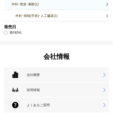
外科･救急･麻酔(1)
外科･移植(手術)･人工臓器(1)
発売日
既刊(54)
会社情報
会社概要
採用情報
よくあるご質問