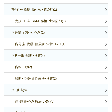
ｱﾚﾙｷﾞｰ･免疫･微生物･感染症(1)
免疫･血清･BRM･移植･生体防御(1)
内分泌･代謝･生化学(1)
内分泌･代謝･糖尿病･栄養･ﾎﾙﾓﾝ(1)
内科一般･診断･検査(4)
内科一般(2)
診断･治療･薬物療法･検査(2)
癌･腫瘍(8)
癌･腫瘍･化学療法(BRM)(8)