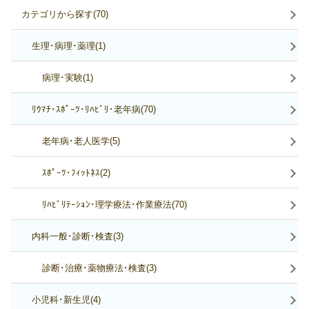
カテゴリから探す(70)
生理･病理･薬理(1)
病理･実験(1)
ﾘｳﾏﾁ･ｽﾎﾟｰﾂ･ﾘﾊﾋﾞﾘ･老年病(70)
老年病･老人医学(5)
ｽﾎﾟｰﾂ･ﾌｨｯﾄﾈｽ(2)
ﾘﾊﾋﾞﾘﾃｰｼｮﾝ･理学療法･作業療法(70)
内科一般･診断･検査(3)
診断･治療･薬物療法･検査(3)
小児科･新生児(4)