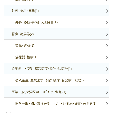
外科･救急･麻酔(1)
外科･移植(手術)･人工臓器(1)
腎臓･泌尿器(2)
腎臓･透析(1)
泌尿器･性病(1)
公衆衛生･疫学･緩和医療･統計･法医学(1)
公衆衛生･産業医学･予防･疫学･伝染病･環境(1)
医学一般(東洋医学･ｺﾝﾋﾟｭｰﾀ･辞書)(1)
医学一般･ME･東洋医学･ｺﾝﾋﾟｭｰﾀ･要約･辞書･医学史(1)