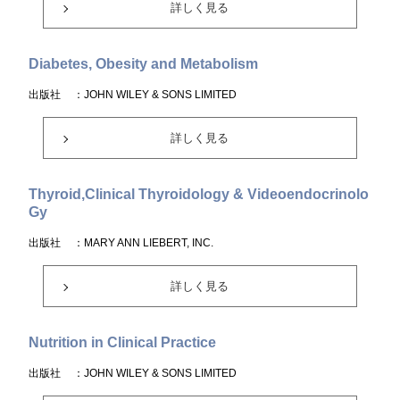
詳しく見る
Diabetes, Obesity and Metabolism
出版社
：JOHN WILEY & SONS LIMITED
詳しく見る
Thyroid,Clinical Thyroidology & Videoendocrinolo
Gy
出版社
：MARY ANN LIEBERT, INC.
詳しく見る
Nutrition in Clinical Practice
出版社
：JOHN WILEY & SONS LIMITED