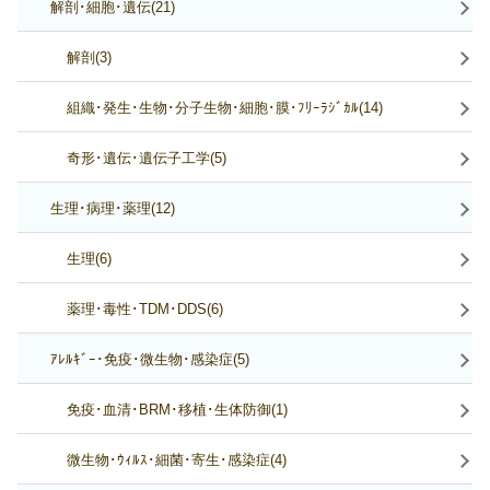
解剖･細胞･遺伝(21)
解剖(3)
組織･発生･生物･分子生物･細胞･膜･ﾌﾘｰﾗｼﾞｶﾙ(14)
奇形･遺伝･遺伝子工学(5)
生理･病理･薬理(12)
生理(6)
薬理･毒性･TDM･DDS(6)
ｱﾚﾙｷﾞｰ･免疫･微生物･感染症(5)
免疫･血清･BRM･移植･生体防御(1)
微生物･ｳｨﾙｽ･細菌･寄生･感染症(4)