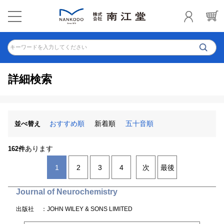
キーワードを入力してください
詳細検索
おすすめ順
新着順
五十音順
並べ替え
あります
162件
1
2
3
4
次
最後
Journal of Neurochemistry
出版社
：JOHN WILEY & SONS LIMITED