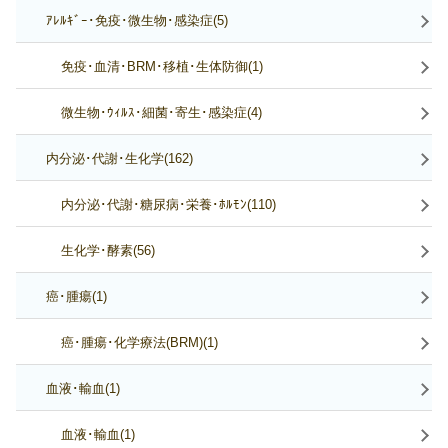
ｱﾚﾙｷﾞｰ･免疫･微生物･感染症(5)
免疫･血清･BRM･移植･生体防御(1)
微生物･ｳｨﾙｽ･細菌･寄生･感染症(4)
内分泌･代謝･生化学(162)
内分泌･代謝･糖尿病･栄養･ﾎﾙﾓﾝ(110)
生化学･酵素(56)
癌･腫瘍(1)
癌･腫瘍･化学療法(BRM)(1)
血液･輸血(1)
血液･輸血(1)