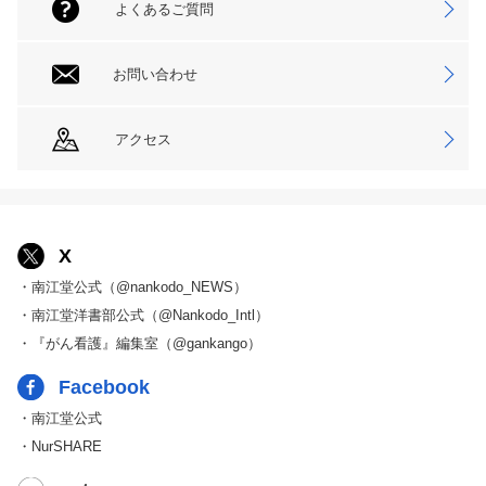
よくあるご質問
お問い合わせ
アクセス
X
・南江堂公式（@nankodo_NEWS）
・南江堂洋書部公式（@Nankodo_Intl）
・『がん看護』編集室（@gankango）
Facebook
・南江堂公式
・NurSHARE