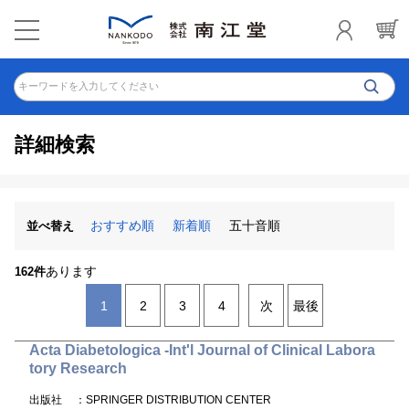
キーワードを入力してください
詳細検索
おすすめ順
新着順
五十音順
並べ替え
あります
162件
1
2
3
4
次
最後
Acta Diabetologica -Int'l Journal of Clinical Labora
tory Research
出版社
：SPRINGER DISTRIBUTION CENTER