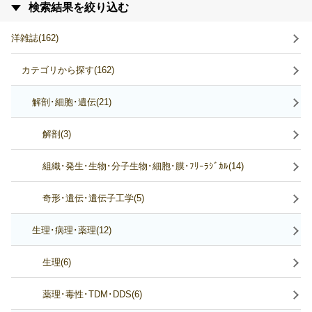
検索結果を絞り込む
洋雑誌(162)
カテゴリから探す(162)
解剖･細胞･遺伝(21)
解剖(3)
組織･発生･生物･分子生物･細胞･膜･ﾌﾘｰﾗｼﾞｶﾙ(14)
奇形･遺伝･遺伝子工学(5)
生理･病理･薬理(12)
生理(6)
薬理･毒性･TDM･DDS(6)