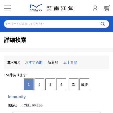
キーワードを入力してください
詳細検索
おすすめ順
新着順
五十音順
並べ替え
あります
154件
1
2
3
4
次
最後
Immunity
出版社
：CELL PRESS