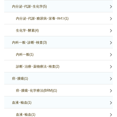
内分泌･代謝･生化学(5)
内分泌･代謝･糖尿病･栄養･ﾎﾙﾓﾝ(1)
生化学･酵素(4)
内科一般･診断･検査(3)
内科一般(1)
診断･治療･薬物療法･検査(2)
癌･腫瘍(1)
癌･腫瘍･化学療法(BRM)(1)
血液･輸血(1)
血液･輸血(1)