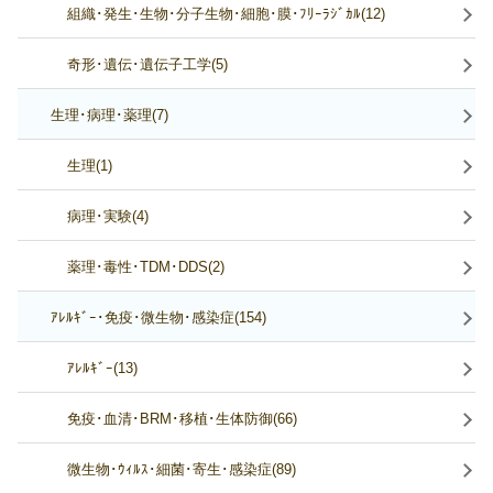
組織･発生･生物･分子生物･細胞･膜･ﾌﾘｰﾗｼﾞｶﾙ(12)
奇形･遺伝･遺伝子工学(5)
生理･病理･薬理(7)
生理(1)
病理･実験(4)
薬理･毒性･TDM･DDS(2)
ｱﾚﾙｷﾞｰ･免疫･微生物･感染症(154)
ｱﾚﾙｷﾞｰ(13)
免疫･血清･BRM･移植･生体防御(66)
微生物･ｳｨﾙｽ･細菌･寄生･感染症(89)