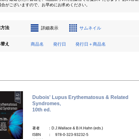
場合がございますので、お早めにお求めください。
示方法
詳細表示
サムネイル
べ替え
商品名
発行日
発行日＋商品名
Dubois' Lupus Erythematosus & Related
Syndromes,
10th ed.
著者
：D.J.Wallace & B.H.Hahn (eds.)
ISBN
： 978-0-323-93232-5