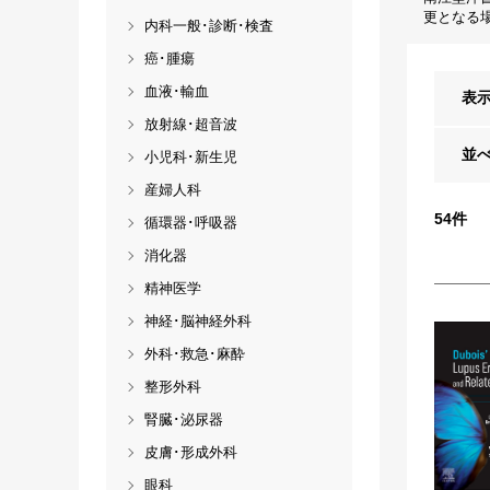
更となる
内科一般･診断･検査
癌･腫瘍
血液･輸血
表
放射線･超音波
並
小児科･新生児
産婦人科
54
件
循環器･呼吸器
消化器
精神医学
神経･脳神経外科
外科･救急･麻酔
整形外科
腎臓･泌尿器
皮膚･形成外科
眼科