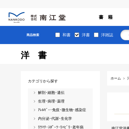
書 籍
和書
洋書
洋雑誌
商品検索
洋書
ホーム
カテゴリから探す
解剖･細胞･遺伝
生理･病理･薬理
ｱﾚﾙｷﾞｰ･免疫･微生物･感染症
内分泌･代謝･生化学
ﾘｳﾏﾁ･ｽﾎﾟｰﾂ･ﾘﾊﾋﾞﾘ･老年病
南江堂洋