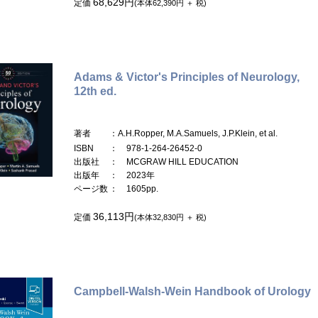
68,629円
定価
(本体62,390円 ＋ 税)
Adams & Victor's Principles of Neurology,
12th ed.
著者
：A.H.Ropper, M.A.Samuels, J.P.Klein, et al.
ISBN
： 978-1-264-26452-0
出版社
： MCGRAW HILL EDUCATION
出版年
： 2023年
ページ数
： 1605pp.
36,113円
定価
(本体32,830円 ＋ 税)
Campbell-Walsh-Wein Handbook of Urology