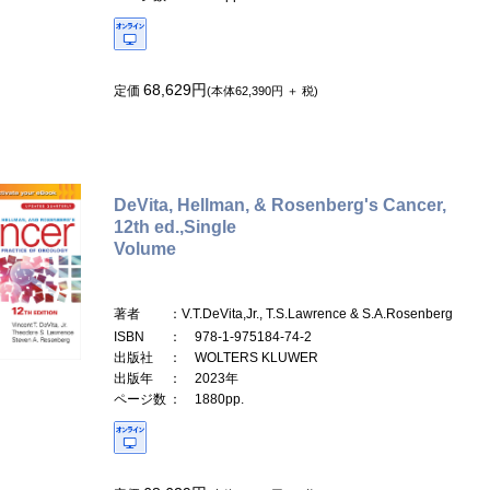
68,629円
定価
(本体62,390円 ＋ 税)
DeVita, Hellman, & Rosenberg's Cancer,
12th ed.,Single
Volume
著者
：V.T.DeVita,Jr., T.S.Lawrence & S.A.Rosenberg
ISBN
： 978-1-975184-74-2
出版社
： WOLTERS KLUWER
出版年
： 2023年
ページ数
： 1880pp.