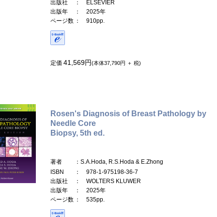
出版社
： ELSEVIER
出版年
： 2025年
ページ数
： 910pp.
41,569円
定価
(本体37,790円 ＋ 税)
Rosen's Diagnosis of Breast Pathology by
Needle Core
Biopsy, 5th ed.
著者
：S.A.Hoda, R.S.Hoda & E.Zhong
ISBN
： 978-1-975198-36-7
出版社
： WOLTERS KLUWER
出版年
： 2025年
ページ数
： 535pp.