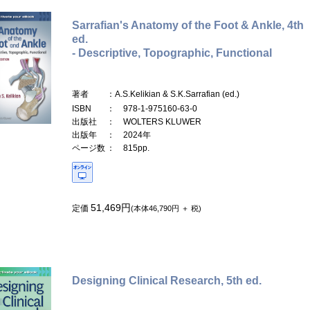
Sarrafian's Anatomy of the Foot & Ankle, 4th
ed.
- Descriptive, Topographic, Functional
著者
：A.S.Kelikian & S.K.Sarrafian (ed.)
ISBN
： 978-1-975160-63-0
出版社
： WOLTERS KLUWER
出版年
： 2024年
ページ数
： 815pp.
51,469円
定価
(本体46,790円 ＋ 税)
Designing Clinical Research, 5th ed.