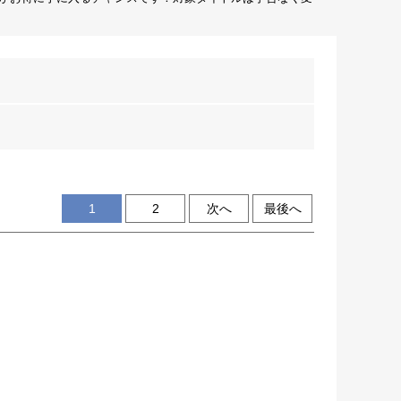
1
2
次へ
最後へ