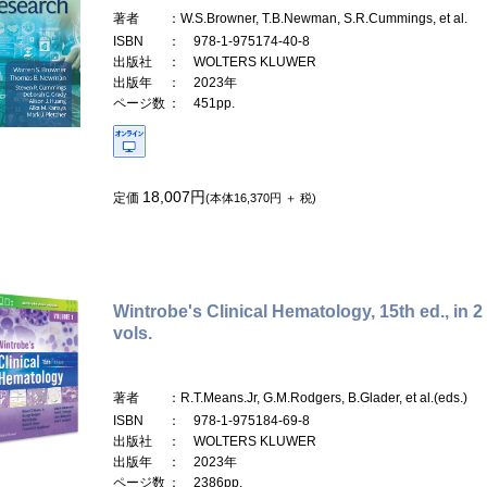
著者
：W.S.Browner, T.B.Newman, S.R.Cummings, et al.
ISBN
： 978-1-975174-40-8
出版社
： WOLTERS KLUWER
出版年
： 2023年
ページ数
： 451pp.
18,007円
定価
(本体16,370円 ＋ 税)
Wintrobe's Clinical Hematology, 15th ed., in 2
vols.
著者
：R.T.Means.Jr, G.M.Rodgers, B.Glader, et al.(eds.)
ISBN
： 978-1-975184-69-8
出版社
： WOLTERS KLUWER
出版年
： 2023年
ページ数
： 2386pp.