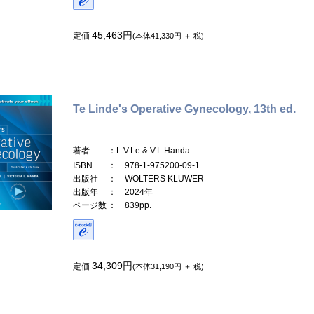
45,463円
定価
(本体41,330円 ＋ 税)
Te Linde's Operative Gynecology, 13th ed.
著者
：L.V.Le & V.L.Handa
ISBN
： 978-1-975200-09-1
出版社
： WOLTERS KLUWER
出版年
： 2024年
ページ数
： 839pp.
34,309円
定価
(本体31,190円 ＋ 税)