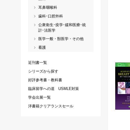
耳鼻咽喉科
歯科･口腔外科
公衆衛生･疫学･緩和医療･統
計･法医学
医学一般・獣医学・その他
看護
近刊書一覧
シリーズから探す
好評参考書・教科書
臨床留学への道 USMLE対策
学会出展一覧
洋書籍クリアランスセール